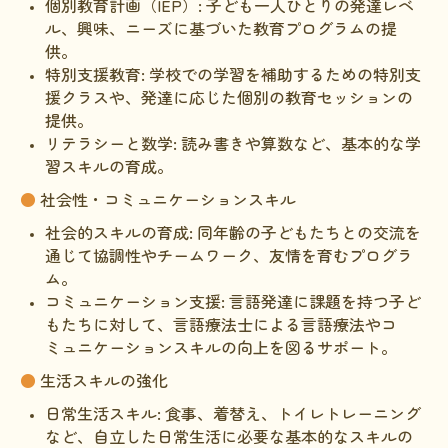
個別教育計画（IEP）: 子ども一人ひとりの発達レベ
ル、興味、ニーズに基づいた教育プログラムの提
HAM研究班
供。
神経免疫班
特別支援教育: 学校での学習を補助するための特別支
援クラスや、発達に応じた個別の教育セッションの
移行期医療
提供。
リテラシーと数学: 読み書きや算数など、基本的な学
当サイトについて
習スキルの育成。
会員登録のメリット
●
社会性・コミュニケーションスキル
お問合せ
社会的スキルの育成: 同年齢の子どもたちとの交流を
通じて協調性やチームワーク、友情を育むプログラ
難病患者さんの生活と治療に関する実態調査
ム。
コミュニケーション支援: 言語発達に課題を持つ子ど
もたちに対して、言語療法士による言語療法やコ
ミュニケーションスキルの向上を図るサポート。
●
生活スキルの強化
日常生活スキル: 食事、着替え、トイレトレーニング
など、自立した日常生活に必要な基本的なスキルの