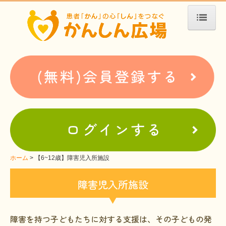
ホーム
患者会・支援団体紹介
疾患別検索
疾患分類検索
ホームぺージ支援
仮お申込み
支援中ホームページ一例
ホーム
【6~12歳】障害児入所施設
難病お役立ち情報
障害児入所施設
患者会紹介
WEBメディアに関するコラム
障害を持つ子どもたちに対する支援は、その子どもの発