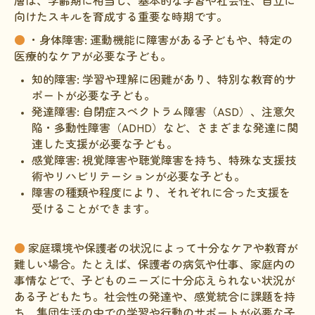
層は、学齢期に相当し、基本的な学習や社会性、自立に
向けたスキルを育成する重要な時期です。
●
・身体障害: 運動機能に障害がある子どもや、特定の
医療的なケアが必要な子ども。
知的障害: 学習や理解に困難があり、特別な教育的サ
ポートが必要な子ども。
発達障害: 自閉症スペクトラム障害（ASD）、注意欠
陥・多動性障害（ADHD）など、さまざまな発達に関
連した支援が必要な子ども。
感覚障害: 視覚障害や聴覚障害を持ち、特殊な支援技
術やリハビリテーションが必要な子ども。
障害の種類や程度により、それぞれに合った支援を
受けることができます。
●
家庭環境や保護者の状況によって十分なケアや教育が
難しい場合。たとえば、保護者の病気や仕事、家庭内の
事情などで、子どものニーズに十分応えられない状況が
ある子どもたち。社会性の発達や、感覚統合に課題を持
ち、集団生活の中での学習や行動のサポートが必要な子