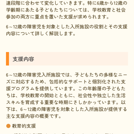
達段階に合わせて変化していきます。特に6歳から12歳の
文献に関するコラム
学齢期にあたる子どもたちについては、学校教育と社会
参加の両方に重点を置いた支援が求められます。
子どもに関するコラム
6～12歳の障害児を対象とした入所施設の役割とその支援
生活に関するコラム
内容について詳しく解説します。
就労に関するコラム
お金に関するコラム
支援内容
難病の日
6～12歳の障害児入所施設では、子どもたちの多様なニー
病気と生きる広場
ズに対応するため、包括的なサポートと個別化された支
インタビュー一覧
援プログラムを提供しています。この年齢層の子どもた
ちは、学校教育の開始とともに、社会性や独立した生活
医療従事者へのインタビュー
スキルを育成する重要な時期にさしかかっています。以
下は、6～12歳の障害児を対象とした入所施設が提供する
患者さんとご家族へのインタビュー
主な支援内容の概要です。
社会保障制度
●
教育的支援
難病研究班の情報発信