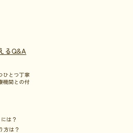
るQ&A
つひとつ丁寧
療機関との付
るには？
り方は？