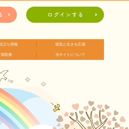
役立ち情報
病気と生きる広場
行期医療
当サイトについて
アに関するコラム
関するコラム
関するコラム
関するコラム
関するコラム
関するコラム
者会紹介
病の日
難病患者さんの生活と治療に関する実態調査
会員登録のメリット
お問合せ