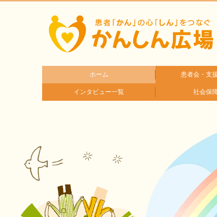
ホーム
患者会・支
インタビュー一覧
社会保
疾患分
疾患別
患者さんとご家族へのインタビュー
医療従事者へのインタビュー