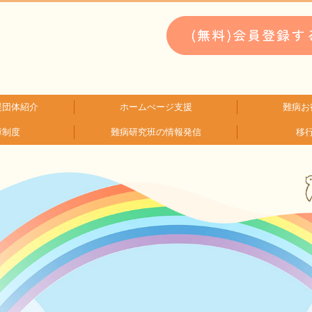
援団体紹介
ホームぺージ支援
難病お
障制度
難病研究班の情報発信
移
類検索
検索
支援中ホームページ一例
仮お申込み
WEBメディ
子どもに
文献に
生活に
就労に
お金に
患
難
HAM研究班
神経免疫班