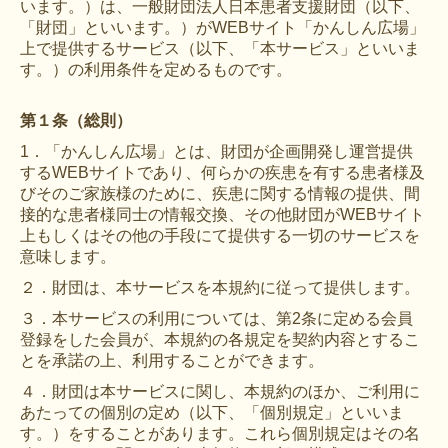
います。）は、一般財団法人日本患者支援財団（以下、
文献に関するコラム
「財団」といいます。）がWEBサイト「かんしん広場」
上で提供するサービス（以下、「本サービス」といいま
子どもに関するコラム
す。）の利用条件を定めるものです。
生活に関するコラム
第１条（総則）
就労に関するコラム
1．「かんしん広場」とは、財団が企画開発し運営提供
お金に関するコラム
するWEBサイトであり、何らかの疾患を有する患者様及
びそのご家族様のために、疾患に関する情報の提供、間
難病の日
接的な患者様同士の情報交換、その他財団がWEBサイト
上もしくはその他の手段にて提供する一切のサービスを
病気と生きる広場
意味します。
インタビュー一覧
２．財団は、本サービスを本規約に従って提供します。
３．本サービスの利用については、第2条に定める会員
医療従事者へのインタビュー
登録をした会員が、本規約の各規定を契約内容とするこ
とを承諾の上、利用することができます。
患者さんとご家族へのインタビュー
４．財団は本サービスに関し、本規約のほか、ご利用に
社会保障制度
あたっての個別の定め（以下、「個別規定」といいま
す。）をすることがあります。これら個別規定はその名
難病研究班の情報発信