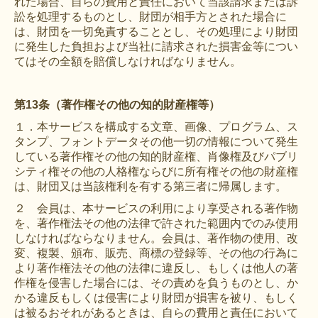
れた場合、自らの費用と責任において当該請求または訴
訟を処理するものとし、財団が相手方とされた場合に
は、財団を一切免責することとし、その処理により財団
に発生した負担および当社に請求された損害金等につい
てはその全額を賠償しなければなりません。
第13条（著作権その他の知的財産権等）
１．本サービスを構成する文章、画像、プログラム、ス
タンプ、フォントデータその他一切の情報について発生
している著作権その他の知的財産権、肖像権及びパブリ
シティ権その他の人格権ならびに所有権その他の財産権
は、財団又は当該権利を有する第三者に帰属します。
２ 会員は、本サービスの利用により享受される著作物
を、著作権法その他の法律で許された範囲内でのみ使用
しなければならなりません。会員は、著作物の使用、改
変、複製、頒布、販売、商標の登録等、その他の行為に
より著作権法その他の法律に違反し、もしくは他人の著
作権を侵害した場合には、その責めを負うものとし、か
かる違反もしくは侵害により財団が損害を被り、もしく
は被るおそれがあるときは、自らの費用と責任において