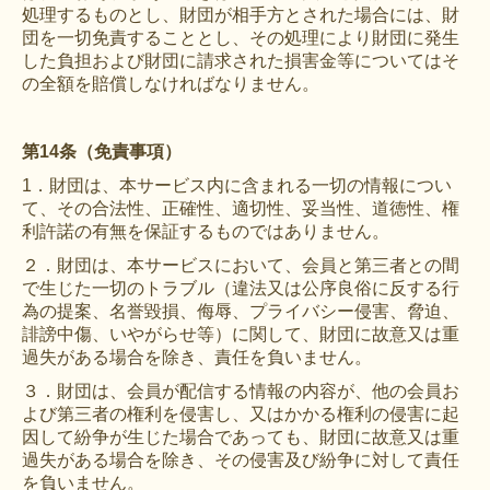
処理するものとし、財団が相手方とされた場合には、財
団を一切免責することとし、その処理により財団に発生
した負担および財団に請求された損害金等についてはそ
の全額を賠償しなければなりません。
第14条（免責事項）
1．財団は、本サービス内に含まれる一切の情報につい
て、その合法性、正確性、適切性、妥当性、道徳性、権
利許諾の有無を保証するものではありません。
２．財団は、本サービスにおいて、会員と第三者との間
で生じた一切のトラブル（違法又は公序良俗に反する行
為の提案、名誉毀損、侮辱、プライバシー侵害、脅迫、
誹謗中傷、いやがらせ等）に関して、財団に故意又は重
過失がある場合を除き、責任を負いません。
３．財団は、会員が配信する情報の内容が、他の会員お
よび第三者の権利を侵害し、又はかかる権利の侵害に起
因して紛争が生じた場合であっても、財団に故意又は重
過失がある場合を除き、その侵害及び紛争に対して責任
を負いません。