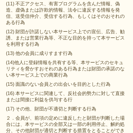
(11) 不正アクセス、有害プログラムを含んだ情報、偽
造、虚偽または詐欺的情報、法令に違反する情報を発
信、送受信仲介、受信する行為、もしくはそのおそれの
ある行為
(12) 財団が許諾しない本サービス上での宣伝、広告、勧
誘、または営業行為等、不正な目的を持って本サービス
を利用する行為
(13) 他の会員に成りすます行為
(14)他人に登録情報を共有する等、本サービスのセキュ
リティを脅かすおそれのある行為または財団の承諾のな
い本サービス上での商業行為
(15) 面識のない会員との出会いを目的とした行為
(16) 本サービスに関連して、反社会的勢力に対して直接
または間接に利益を供与する行
(17) その他、財団が不適切と判断する行為
２．会員が、前項の定めに違反したと財団が判断した場
合には、本サービスの全部又は一部の利用停止、解約処
分、その他財団が適切と判断する措置をとることができ