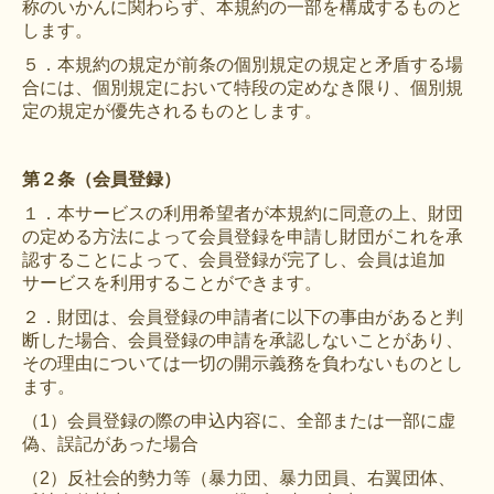
称のいかんに関わらず、本規約の一部を構成するものと
します。
HAM研究班
５．本規約の規定が前条の個別規定の規定と矛盾する場
神経免疫班
合には、個別規定において特段の定めなき限り、個別規
定の規定が優先されるものとします。
移行期医療
当サイトについて
第２条（会員登録）
会員登録のメリット
１．本サービスの利用希望者が本規約に同意の上、財団
の定める方法によって会員登録を申請し財団がこれを承
お問合せ
認することによって、会員登録が完了し、会員は追加
サービスを利用することができます。
難病患者さんの生活と治療に関する実態調査
２．財団は、会員登録の申請者に以下の事由があると判
断した場合、会員登録の申請を承認しないことがあり、
その理由については一切の開示義務を負わないものとし
ます。
（1）会員登録の際の申込内容に、全部または一部に虚
偽、誤記があった場合
（2）反社会的勢力等（暴力団、暴力団員、右翼団体、