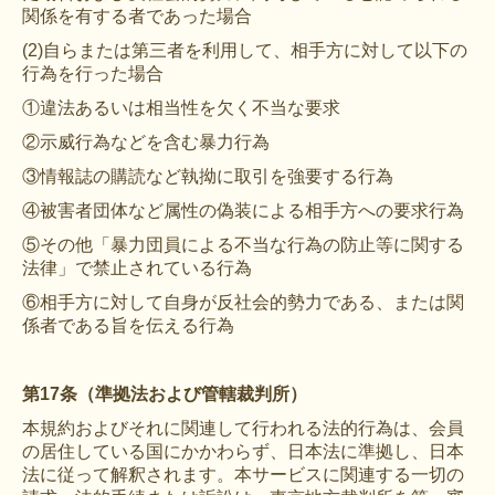
関係を有する者であった場合
(2)自らまたは第三者を利用して、相手方に対して以下の
行為を行った場合
①違法あるいは相当性を欠く不当な要求
②示威行為などを含む暴力行為
③情報誌の購読など執拗に取引を強要する行為
④被害者団体など属性の偽装による相手方への要求行為
⑤その他「暴力団員による不当な行為の防止等に関する
法律」で禁止されている行為
⑥相手方に対して自身が反社会的勢力である、または関
係者である旨を伝える行為
第17条（準拠法および管轄裁判所）
本規約およびそれに関連して行われる法的行為は、会員
の居住している国にかかわらず、日本法に準拠し、日本
法に従って解釈されます。本サービスに関連する一切の