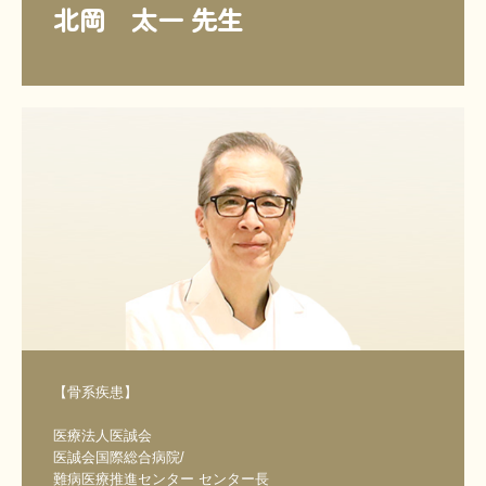
北岡　太一 先生
【骨系疾患】

医療法人医誠会

医誠会国際総合病院/

難病医療推進センター センター長