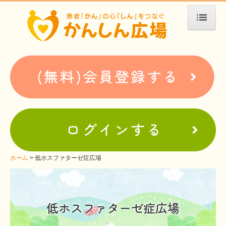
ホーム
患者会・支援団体紹介
疾患別検索
疾患分類検索
ホームぺージ支援
仮お申込み
支援中ホームページ一例
ホーム
低ホスファターゼ症広場
難病お役立ち情報
患者会紹介
低ホスファターゼ症広場

WEBメディアに関するコラム