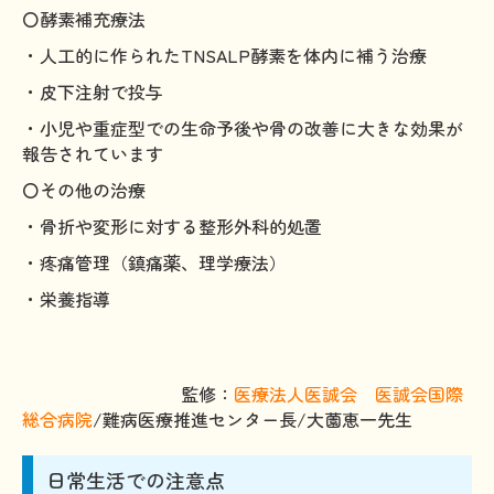
〇酵素補充療法
・人工的に作られたTNSALP酵素を体内に補う治療
・皮下注射で投与
・小児や重症型での生命予後や骨の改善に大きな効果が
報告されています
〇その他の治療
・骨折や変形に対する整形外科的処置
・疼痛管理（鎮痛薬、理学療法）
・栄養指導
監修：
医療法人医誠会 医誠会国際
総合病院
/難病医療推進センター長/大薗恵一先生
日常生活での注意点