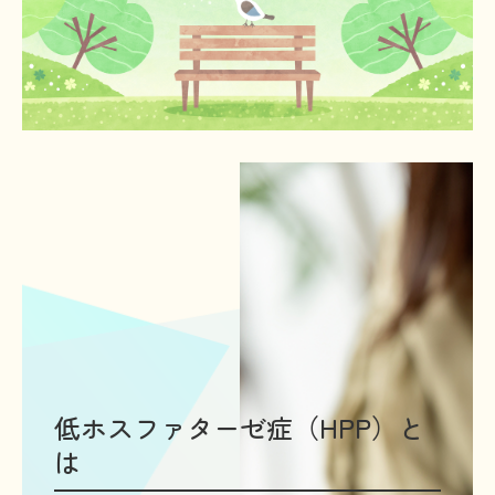
お金に関するコラム
子どもに関するコラム
生活に関するコラム
就労に関するコラム
医療に関するコラム
文献に関するコラム
難病の日
病気と生きる広場
インタビュー一覧
医療従事者へのインタビュー
低ホスファターゼ症（HPP）と
患者さんとご家族へのインタビュー
は
社会保障制度