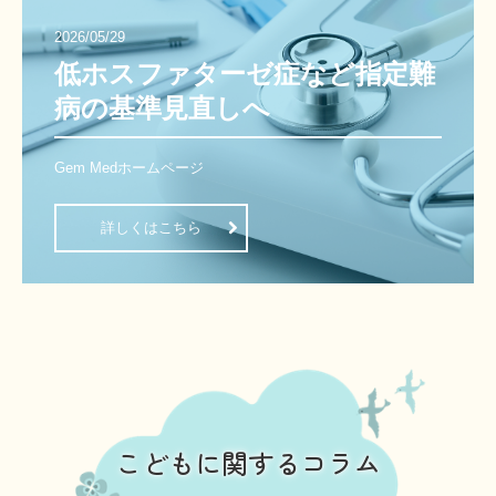
2026/05/29
低ホスファターゼ症など指定難
病の基準見直しへ
Gem Medホームページ
詳しくはこちら
こどもに関するコラム