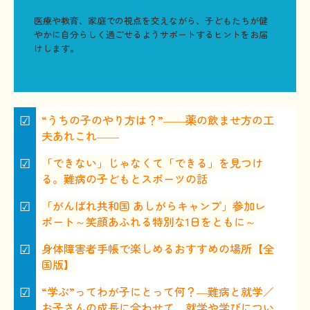
医療や教育、家庭での視点を交えながら、子どもたちが健
やかに自分らしく過ごせるようサポートするヒントをお届
けします。
☑
“うちの子のやり方は？”――薬の飲ませ方の工
夫あれこれ――
☑
「できない」じゃなくて「できる」を見つけ
る。難病の子どもとスポーツの話
☑
「がんばれ共和国 あしがらキャンプ」参加レ
ポート～笑顔あふれる特別な1日をともに～
☑
身体障害者手帳で楽しめるおすすめの場所【全
国版】
☑
“学ぶ”ってわが子にとって何？―難病と就学／
お子さんの成長に合わせて、就学や学びについ