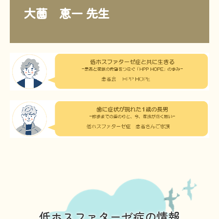
大薗　恵一 先生
低ホスファターゼ症の情報