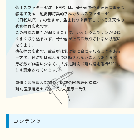
低ホスファターゼ症（HPP）は、骨や歯を作るために重要な
難病研究班の情報発信
酵素である「組織非特異的アルカリホスファターゼ
（TNSALP）」の働きが、生まれつき低下している先天性の
HAM研究班
代謝性骨疾患です。

この酵素の働きが弱まることで、カルシウムやリンが骨に
神経免疫班
うまく取り込まれず、骨や歯が正常に形成されない状態に
なります。

移行期医療
遺伝性の疾患で、重症型は乳児期に命に関わることもある
一方で、軽症型は成人まで診断されないこともあります。

当サイトについて
患者数が非常に少なく、「指定難病（難病指定番号310）」
にも認定されています。

会員登録のメリット
お問合せ
監修：医療法人医誠会　医誠会国際総合病院/

難病医療推進センター長/大薗恵一先生
難病患者さんの生活と治療に関する実態調査
コンテンツ