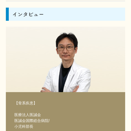
インタビュー
【骨系疾患】

医療法人医誠会

医誠会国際総合病院/

小児科部長