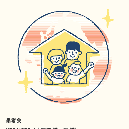
文献に関するコラム
子どもに関するコラム
生活に関するコラム
就労に関するコラム
お金に関するコラム
難病の日
病気と生きる広場
インタビュー一覧
医療従事者へのインタビュー
患者さんとご家族へのインタビュー
社会保障制度
患者会
難病研究班の情報発信