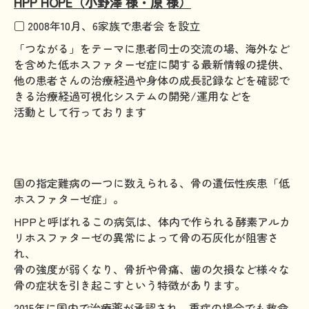
HPP HOPE（小野澤 様・原 様）
HAM研究班
□
2008年10月、6家族で患者会 を設立
「つながる」をテーマに患者同士の交流の場、海外など
神経免疫班
を含めた低ホスファターゼ症に関する最新情報の提供、
移行期医療
他の患者さんの治療経過や身体の成長記録などを確認で
きる治療経過可視化システムの開発/運用などを
当サイトについて
活動として行っております
会員登録のメリット
お問合せ
難病患者さんの生活と治療に関する実態調査
国の指定難病の一つに数えられる、骨の遺伝性疾患「低
ホスファターゼ症」。
HPPと呼ばれるこの病気は、体内で作られる酵素アルカ
リホスファターゼの異常によって骨の石灰化が阻害さ
れ、
骨の強度が弱くなり、骨折や骨痛、歯の欠損など様々な
骨の症状を引き起こすという特徴があります。
2015年に国内で治療薬が承認され、重症の場合でも救命