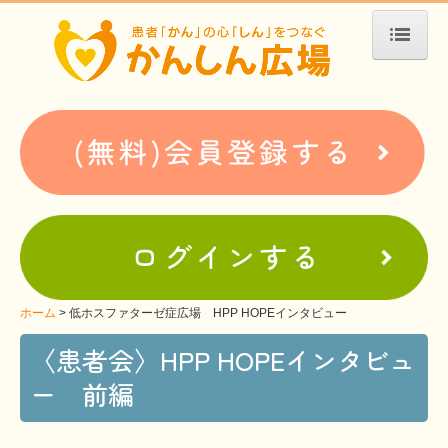
ホーム
患者会・支援団体紹介
疾患別検索
疾患分類検索
ホームぺージ支援
仮お申込み
支援中ホームページ一例
ホーム
低ホスファターゼ症広場 HPP HOPEインタビュー
〈患者会〉HPP HOPEインタビュ
難病お役立ち情報
ー 前編
患者会紹介
WEBメディアに関するコラム