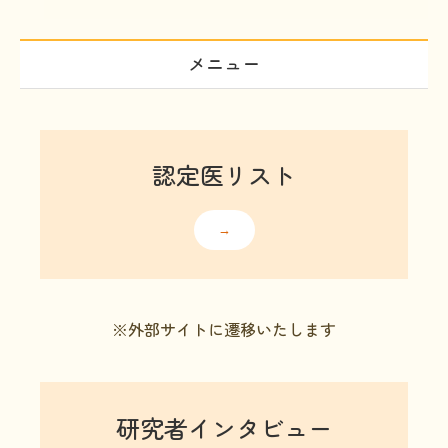
HAM研究班
メニュー
神経免疫班
移行期医療
当サイトについて
認定医リスト
会員登録のメリット
お問合せ
→
難病患者さんの生活と治療に関する実態調査
※外部サイトに遷移いたします
研究者インタビュー