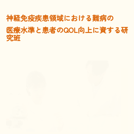
文献に関するコラム
神経免疫疾患領域における難病の
子どもに関するコラム
医療水準と
患者のQOL向上に資する研
生活に関するコラム
究班
就労に関するコラム
お金に関するコラム
難病の日
病気と生きる広場
インタビュー一覧
医療従事者へのインタビュー
患者さんとご家族へのインタビュー
社会保障制度
難病研究班の情報発信