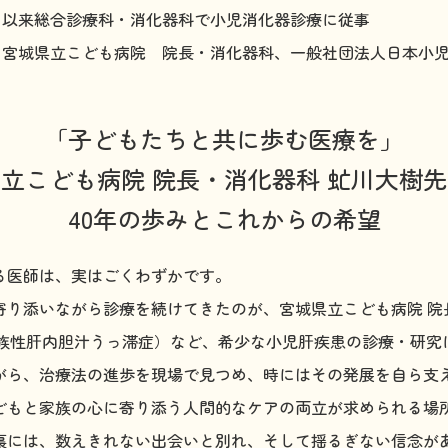
開院、以来総合診療科・消化器科で小児消化器診療に従事
現職 宮城県立こども病院 院長・消化器科、
一般社団法人日本小
「子どもたちと共に歩む医療を」
立こども病院 院長・消化器科 虻川大樹
40年の歩みとこれからの希望
る医師は、実はごくわずかです。
寄り添いながら診療を続けてきたのが、宮城県立こども病院 院
家族性肝内胆汁うっ滞症）など、希少な小児肝疾患の診療・研究
がら、治療法の進歩を現場で見つめ、時にはその発展を自ら支
どもと家族の心に寄り添う人間的なケアの両立が求められる場
裏には、数えきれない出会いと別れ、そして揺るぎない信念が