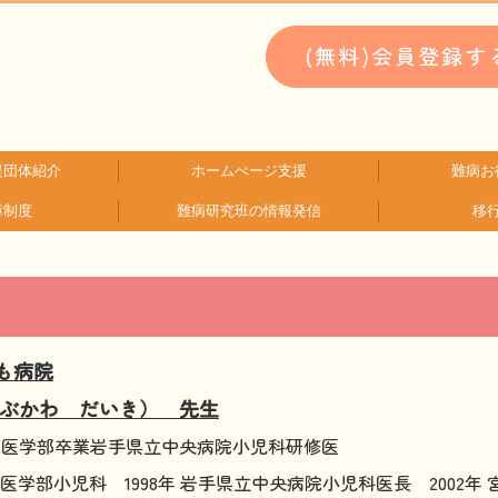
援団体紹介
ホームぺージ支援
難病お
障制度
難病研究班の情報発信
移
類検索
検索
支援中ホームページ一例
仮お申込み
WEBメディ
子どもに
文献に
生活に
就労に
お金に
患
難
HAM研究班
神経免疫班
も病院
あぶかわ だいき） 先生
大学医学部卒業
岩手県立中央病院小児科研修医
大学医学部小児科
1998年 岩手県立中央病院小児科医長
2002