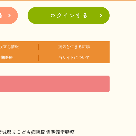
役立ち情報
病気と生きる広場
行期医療
当サイトについて
アに関するコラム
関するコラム
関するコラム
関するコラム
関するコラム
関するコラム
者会紹介
病の日
難病患者さんの生活と治療に関する実態調査
会員登録のメリット
お問合せ
年 宮城県立こども病院開院準備室勤務