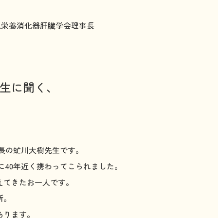
児栄養消化器肝臓学会理事長
先生に聞く、
長の虻川大樹先生です。
に40年近く携わってこられました。
えてきたお一人です。
所。
あります。