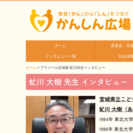
ホーム
患者会・支
インタビュー一覧
社会保
疾患分
疾患別
ホーム
アラジール症候群 虻川先生インタビュー
患者さんとご家族へのインタビュー
医療従事者へのインタビュー
虻川 大樹 先生 インタビュー
宮城県立こど
虻川 大樹（
1984年 東北
1986年 東北