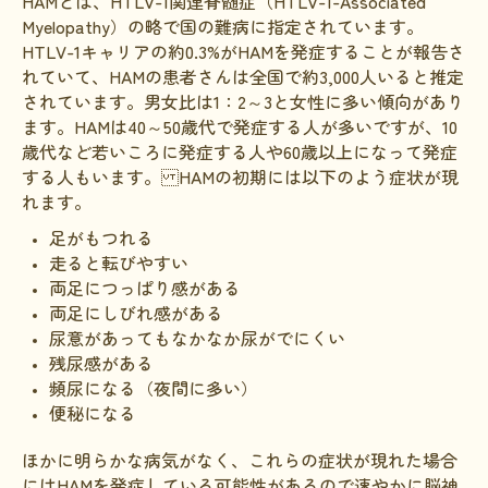
HAMとは、HTLV-1関連脊髄症（HTLV-1-Associated
Myelopathy）の略で国の難病に指定されています。
難病研究班の情報発信
HTLV-1キャリアの約0.3%がHAMを発症することが報告さ
れていて、HAMの患者さんは全国で約3,000人いると推定
HAM研究班
されています。男女比は1：2～3と女性に多い傾向があり
神経免疫班
ます。HAMは40～50歳代で発症する人が多いですが、10
歳代など若いころに発症する人や60歳以上になって発症
移行期医療
する人もいます。 HAMの初期には以下のよう症状が現
れます。
当サイトについて
足がもつれる
会員登録のメリット
走ると転びやすい
両足につっぱり感がある
お問合せ
両足にしびれ感がある
難病患者さんの生活と治療に関する実態調査
尿意があってもなかなか尿がでにくい
残尿感がある
頻尿になる（夜間に多い）
便秘になる
ほかに明らかな病気がなく、これらの症状が現れた場合
にはHAMを発症している可能性があるので速やかに脳神