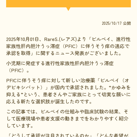
文献に関するコラム
子どもに関するコラム
2025/10/17 公開
生活に関するコラム
2025年10月01日、RareS.(レアズ)より「ビルベイ、進行性
就労に関するコラム
家族性肝内胆汁うっ滞症（PFIC）に伴うそう痒の適応で
お金に関するコラム
承認を取得
」に関するニュース発表がございました。
小児期に発症する進行性家族性肝内胆汁うっ滞症
難病の日
（PFIC）。
病気と生きる広場
PFICに伴うそう痒に対して新しい治療薬「ビルベイ（オ
デビキシバット）」が国内で承認されました。
“かゆみを
インタビュー一覧
抑える”という、患者さんやご家族にとって切実な願いに
医療従事者へのインタビュー
応える新たな選択肢が誕生したのです。
この記事では、ビルベイの仕組みや臨床試験の結果、そ
患者さんとご家族へのインタビュー
して医療現場や患者支援の動きまでをわかりやすく紹介
社会保障制度
しています。
「どうして承認が注目されているのか」「どんな希望が
難病研究班の情報発信