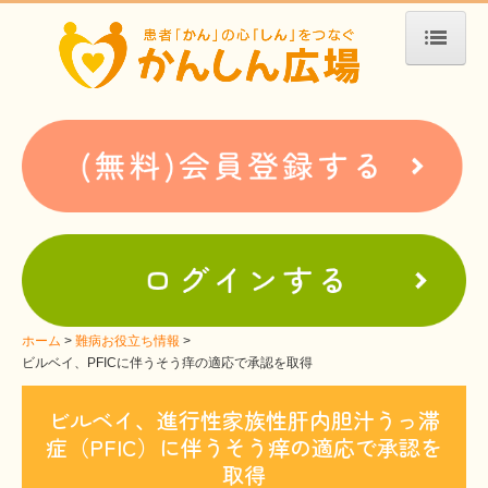
ホーム
患者会・支援団体紹介
疾患別検索
疾患分類検索
ホームぺージ支援
仮お申込み
支援中ホームページ一例
ホーム
難病お役立ち情報
ビルベイ、PFICに伴うそう痒の適応で承認を取得
難病お役立ち情報
ビルベイ、進行性家族性肝内胆汁うっ滞
患者会紹介
症（PFIC）に伴うそう痒の適応で承認を
WEBメディアに関するコラム
取得