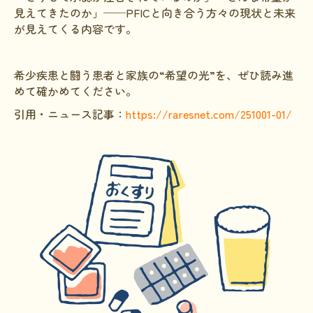
見えてきたのか」──PFICと向き合う方々の現状と未来
HAM研究班
が見えてくる内容です。
神経免疫班
希少疾患と闘う患者と家族の“希望の光”を、ぜひ読み進
移行期医療
めて確かめてください。
当サイトについて
引用・ニュース記事：
https://raresnet.com/251001-01/
会員登録のメリット
お問合せ
難病患者さんの生活と治療に関する実態調査