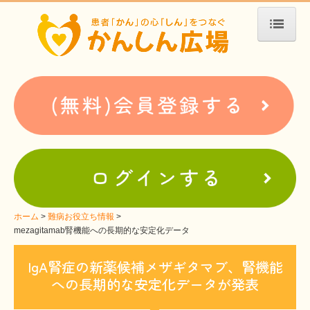
ホーム
患者会・支援団体紹介
疾患別検索
疾患分類検索
ホームぺージ支援
仮お申込み
支援中ホームページ一例
ホーム
難病お役立ち情報
mezagitamab腎機能への長期的な安定化データ
難病お役立ち情報
IgA腎症の新薬候補メザギタマブ、腎機能
患者会紹介
への長期的な安定化データが発表
WEBメディアに関するコラム