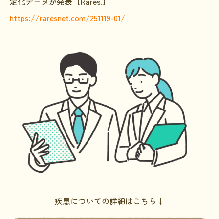
定化データが発表【Rares.】
HAM研究班
https://raresnet.com/251119-01/
神経免疫班
移行期医療
当サイトについて
会員登録のメリット
お問合せ
難病患者さんの生活と治療に関する実態調査
疾患についての詳細はこちら↓