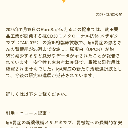
文献に関するコラム
2026/03/03公開
子どもに関するコラム
生活に関するコラム
2025年11月19日のRareS.が伝えるこの記事では、武田薬
品工業が開発する抗CD38モノクローナル抗体 メザギタ
就労に関するコラム
マブ（TAK-079） の第1b相臨床試験で、IgA腎症の患者さ
んの腎機能が96週まで安定し、尿蛋白（UPCR）が約
お金に関するコラム
55％減少するなど良好なデータが示されたことが報告さ
難病の日
れています。安全性もおおむね良好で、重篤な副作用は
確認されませんでした。IgA腎症の新たな治療選択肢とし
病気と生きる広場
て、今後の研究の進展が期待されています。
インタビュー一覧
医療従事者へのインタビュー
詳しくは以下をご覧ください。
患者さんとご家族へのインタビュー
引用・ニュース記事：
社会保障制度
IgA腎症の新薬候補メザギタマブ、腎機能への長期的な安
難病研究班の情報発信