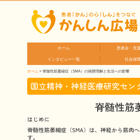
ホーム
患者会・支
インタビュー一覧
社会保
疾患分
疾患別
ホーム
脊髄性筋萎縮症（SMA）の病態理解と生活への影響
患者さんとご家族へのインタビュー
医療従事者へのインタビュー
国立精神・神経医療研究センタ
脊髄性筋
はじめに
脊髄性筋萎縮症（SMA）は、神経から筋肉
す。