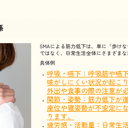
係
SMAによる筋力低下は、単に「歩け
ではなく、日常生活全体にさまざまな
具体例
呼吸・嚥下：呼吸筋や嚥
咳がしにくい状況が起こ
外出や食事の際の注意が
関節・姿勢：筋力低下が
座位や寝姿勢が不安定に
ります。
疲労感・活動量：日常生