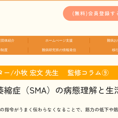
援団体紹介
ホームぺージ支援
難病お
障制度
難病研究班の情報発信
移
類検索
検索
支援中ホームページ一例
仮お申込み
WEBメディ
子どもに
文献に
生活に
就労に
お金に
患
難
HAM研究班
神経免疫班
ー/小牧 宏文 先生 監修コラム⑨
萎縮症（SMA）
の病態理解と生
への指令がうまく伝わらなくなることで、筋力の低下や