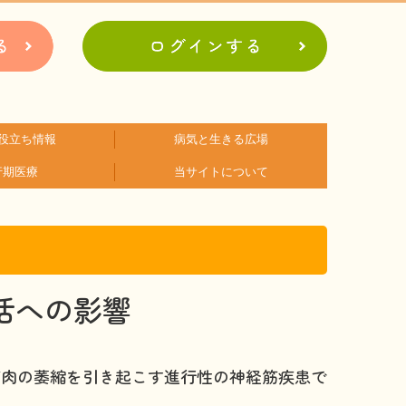
役立ち情報
病気と生きる広場
行期医療
当サイトについて
アに関するコラム
関するコラム
関するコラム
関するコラム
関するコラム
関するコラム
者会紹介
病の日
難病患者さんの生活と治療に関する実態調査
会員登録のメリット
お問合せ
活への影響
筋肉の萎縮を引き起こす進行性の神経筋疾患で