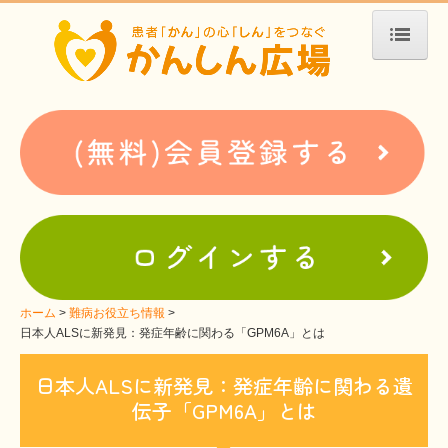
ホーム
患者会・支援団体紹介
疾患別検索
疾患分類検索
ホームぺージ支援
仮お申込み
支援中ホームページ一例
ホーム
難病お役立ち情報
日本人ALSに新発見：発症年齢に関わる「GPM6A」とは
難病お役立ち情報
日本人ALSに新発見：発症年齢に関わる遺
患者会紹介
伝子「GPM6A」とは
WEBメディアに関するコラム