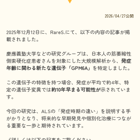
文献に関するコラム
2026/04/27公開
子どもに関するコラム
生活に関するコラム
2025年12月12日に、RareS.にて、以下の内容の記事が掲
載されました。
就労に関するコラム
慶應義塾大学などの研究グループは、日本人の筋萎縮性
お金に関するコラム
側索硬化症患者さんを対象にした大規模解析から、
発症
難病の日
年齢に関わる新たな遺伝子「GPM6A」
を特定しました。
病気と生きる広場
この遺伝子の特徴を持つ場合、発症が平均で約4年、特
定の遺伝子変異では
約10年早まる可能性が
示されていま
インタビュー一覧
す。
医療従事者へのインタビュー
今回の研究は、ALSの「発症時期の違い」を説明する手
患者さんとご家族へのインタビュー
がかりとなり、将来的な早期発見や個別化治療につなが
る重要な一歩と期待されています。
社会保障制度
難病研究班の情報発信
🔗詳しくは以下の記事をご覧ください。