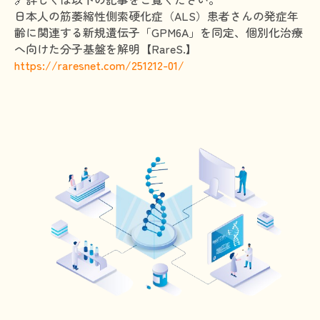
日本人の筋萎縮性側索硬化症（ALS）患者さんの発症年
HAM研究班
齢に関連する新規遺伝子「GPM6A」を同定、個別化治療
へ向けた分子基盤を解明【RareS.】
神経免疫班
https://raresnet.com/251212-01/
移行期医療
当サイトについて
会員登録のメリット
お問合せ
難病患者さんの生活と治療に関する実態調査