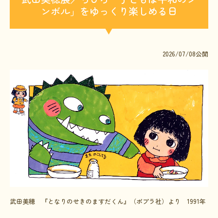
ンボル」をゆっくり楽しめる日
文献に関するコラム
子どもに関するコラム
生活に関するコラム
2026/07/08
公開
就労に関するコラム
お金に関するコラム
難病の日
病気と生きる広場
インタビュー一覧
医療従事者へのインタビュー
患者さんとご家族へのインタビュー
社会保障制度
武田美穂 『となりのせきのますだくん』（ポプラ社）より 1991年
難病研究班の情報発信