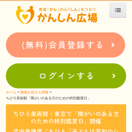
ホーム
患者会・支援団体紹介
疾患別検索
疾患分類検索
ホームぺージ支援
仮お申込み
支援中ホームページ一例
ホーム
難病お役立ち情報
ちひろ美術館「障がいのある方のための特別鑑賞日」
難病お役立ち情報
ちひろ美術館・東京で「障がいのある方
患者会紹介
のための特別鑑賞日」開催
WEBメディアに関するコラム
武田美穂展／ちひろ「子どもは平和のシ