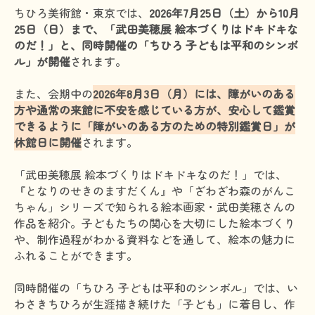
ちひろ美術館・東京では、
2026年7月25日（土）から10月
HAM研究班
25日（日）まで、「武田美穂展 絵本づくりはドキドキな
のだ！」と、同時開催の「ちひろ 子どもは平和のシンボ
神経免疫班
ル」が開催
されます。
移行期医療
また、会期中の
2026年8月3日（月）には、障がいのある
当サイトについて
方や通常の来館に不安を感じている方が、安心して鑑賞
できるように「障がいのある方のための特別鑑賞日」が
会員登録のメリット
休館日に開催
されます。
お問合せ
「武田美穂展 絵本づくりはドキドキなのだ！」では、
難病患者さんの生活と治療に関する実態調査
『となりのせきのますだくん』や「ざわざわ森のがんこ
ちゃん」シリーズで知られる絵本画家・武田美穂さんの
作品を紹介。子どもたちの関心を大切にした絵本づくり
や、制作過程がわかる資料などを通して、絵本の魅力に
ふれることができます。
同時開催の「ちひろ 子どもは平和のシンボル」では、い
わさきちひろが生涯描き続けた「子ども」に着目し、作