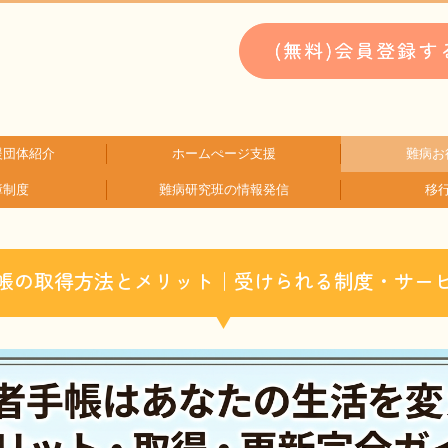
援団体紹介
ホームぺージ支援
難病お
障制度
難病研究班の情報発信
移
類検索
検索
支援中ホームページ一例
仮お申込み
WEBメディ
子どもに
文献に
生活に
就労に
お金に
患
難
HAM研究班
神経免疫班
帳の取得方法とメリット｜受けられる制度・サー