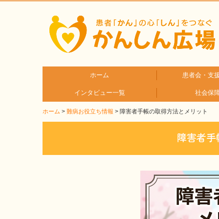
ホーム
患者会・支
インタビュー一覧
社会保
疾患分
疾患別
ホーム
難病お役立ち情報
障害者手帳の取得方法とメリット
患者さんとご家族へのインタビュー
医療従事者へのインタビュー
障害者手