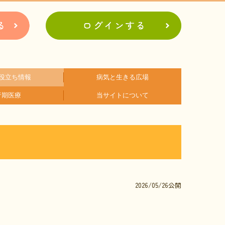
役立ち情報
病気と生きる広場
行期医療
当サイトについて
アに関するコラム
関するコラム
関するコラム
関するコラム
関するコラム
関するコラム
者会紹介
病の日
難病患者さんの生活と治療に関する実態調査
会員登録のメリット
お問合せ
2026/05/26公開