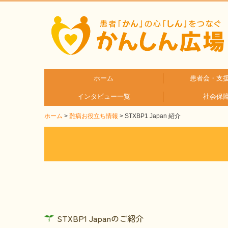
ホーム
患者会・支
インタビュー一覧
社会保
疾患分
疾患別
ホーム
難病お役立ち情報
STXBP1 Japan 紹介
患者さんとご家族へのインタビュー
医療従事者へのインタビュー
STXBP1 Japanのご紹介