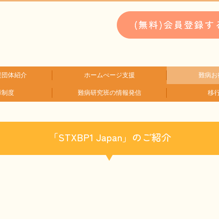
援団体紹介
ホームぺージ支援
難病お
障制度
難病研究班の情報発信
移
類検索
検索
支援中ホームページ一例
仮お申込み
WEBメディ
子どもに
文献に
生活に
就労に
お金に
患
難
HAM研究班
神経免疫班
「STXBP1 Japan」のご紹介