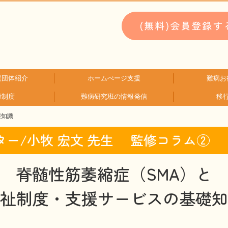
援団体紹介
ホームぺージ支援
難病お
障制度
難病研究班の情報発信
移
類検索
検索
支援中ホームページ一例
仮お申込み
WEBメディ
子どもに
文献に
生活に
就労に
お金に
患
難
礎知識
HAM研究班
神経免疫班
ー/小牧 宏文 先生 監修コラム②
脊髄性筋萎縮症（SMA）と
祉制度・支援サービスの基礎知