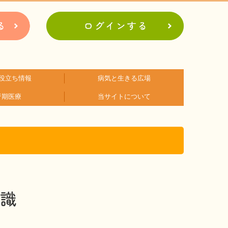
役立ち情報
病気と生きる広場
行期医療
当サイトについて
アに関するコラム
関するコラム
関するコラム
関するコラム
関するコラム
関するコラム
者会紹介
病の日
難病患者さんの生活と治療に関する実態調査
会員登録のメリット
お問合せ
識