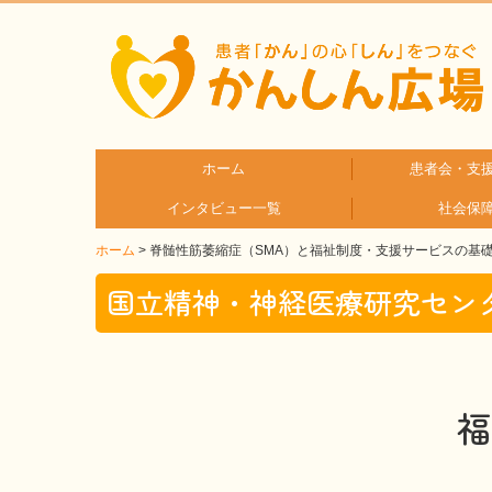
ホーム
患者会・支
インタビュー一覧
社会保
疾患分
疾患別
ホーム
脊髄性筋萎縮症（SMA）と福祉制度・支援サービスの基
患者さんとご家族へのインタビュー
医療従事者へのインタビュー
国立精神・神経医療研究センタ
福