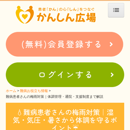
ホーム
患者会・支援団体紹介
疾患別検索
疾患分類検索
ホームぺージ支援
仮お申込み
支援中ホームページ一例
ホーム
難病お役立ち情報
難病患者さんの梅雨対策｜体調管理・通院・支援制度まで解説
難病お役立ち情報
💧難病患者さんの梅雨対策｜湿
患者会紹介
気・気圧・暑さから体調を守るポ
WEBメディアに関するコラム
イント☔