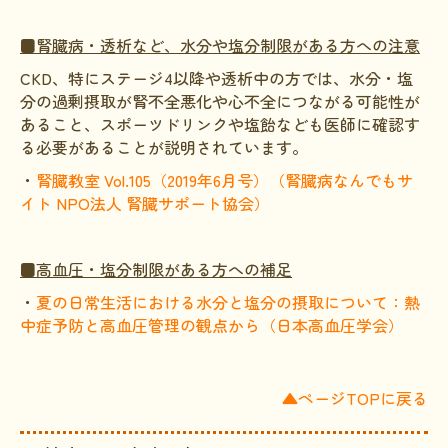
■腎臓病・透析など、水分や塩分制限がある方への注意
CKD、特にステージ4以降や透析中の方では、水分・塩
分の過剰摂取が腎不全悪化や心不全につながる可能性が
あること、スポーツドリンクや塩飴なども医師に確認す
る必要があることが説明されています。
・
腎臓教室 Vol.105（2019年6月号）（腎臓病なんでもサ
イト NPO法人 腎臓サポート協会）
■高血圧・塩分制限がある方への補足
・
夏の日常生活における水分と塩分の摂取について：熱
中症予防と高血圧管理の観点から（日本高血圧学会）
▲ページTOPに戻る