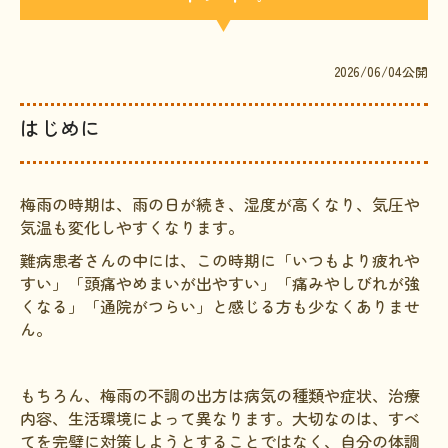
文献に関するコラム
子どもに関するコラム
2026/06/04公開
生活に関するコラム
はじめに
就労に関するコラム
お金に関するコラム
梅雨の時期は、雨の日が続き、湿度が高くなり、気圧や
難病の日
気温も変化しやすくなります。
病気と生きる広場
難病患者さんの中には、この時期に「いつもより疲れや
すい」「頭痛やめまいが出やすい」「痛みやしびれが強
インタビュー一覧
くなる」「通院がつらい」と感じる方も少なくありませ
医療従事者へのインタビュー
ん。
患者さんとご家族へのインタビュー
もちろん、梅雨の不調の出方は病気の種類や症状、治療
社会保障制度
内容、生活環境によって異なります。大切なのは、すべ
てを完璧に対策しようとすることではなく、自分の体調
難病研究班の情報発信