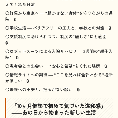
えてくれた日常
〇群馬から東京へ ― “動かせない身体”を守りながらの通
院 🔒
〇学校生活 ― バリアフリーの工夫と、学校との対話 🔒
〇支援制度に助けられつつ、制度の“難しさ”にも直面
🔒
〇ロボットスーツによる入院リハビリ ― 3週間の“親子入
院” 🔒
〇患者会との出会い ― “安心と希望”をくれた場所 🔒
〇情報サイトへの期待 ― “ここを見れば全部わかる”場所
がほしい 🔒
〇未来への不安と、揺るがない願い 🔒
「10ヶ月健診で初めて気づいた違和感」
――あの日から始まった新しい生活