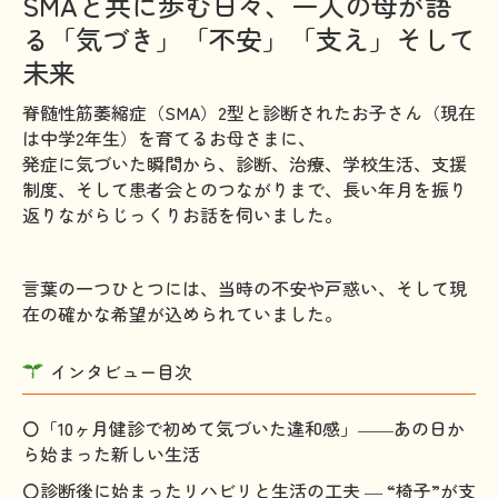
SMAと共に歩む日々、一人の母が語
る「気づき」「不安」「支え」そして
HAM研究班
未来
神経免疫班
脊髄性筋萎縮症（SMA）2型と診断されたお子さん（現在
移行期医療
は中学2年生）を育てるお母さまに、
発症に気づいた瞬間から、診断、治療、学校生活、支援
当サイトについて
制度、そして患者会とのつながりまで、長い年月を振り
会員登録のメリット
返りながらじっくりお話を伺いました。
お問合せ
言葉の一つひとつには、当時の不安や戸惑い、そして現
難病患者さんの生活と治療に関する実態調査
在の確かな希望が込められていました。
インタビュー目次
〇「10ヶ月健診で初めて気づいた違和感」――あの日か
ら始まった新しい生活
〇診断後に始まったリハビリと生活の工夫 ― “椅子”が支