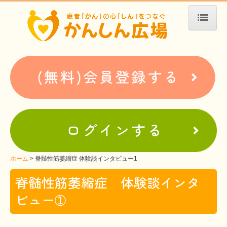
ホーム
患者会・支援団体紹介
疾患別検索
疾患分類検索
ホームぺージ支援
仮お申込み
支援中ホームページ一例
ホーム
脊髄性筋萎縮症 体験談インタビュー1
脊髄性筋萎縮症 体験談インタ
難病お役立ち情報
ビュー➀
患者会紹介
WEBメディアに関するコラム