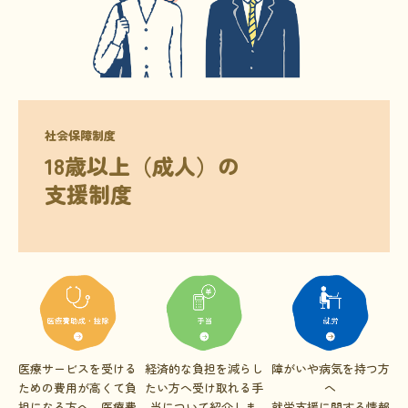
文献に関するコラム
子どもに関するコラム
生活に関するコラム
就労に関するコラム
社会保障制度
お金に関するコラム
18歳以上（成人）の

支援制度
難病の日
病気と生きる広場
インタビュー一覧
医療従事者へのインタビュー
患者さんとご家族へのインタビュー
社会保障制度
医療サービスを受ける
経済的な負担を減らし
障がいや病気を持つ方
ための費用が高くて負
たい方へ受け取れる手
へ
難病研究班の情報発信
担になる方へ
医療費
当について紹介しま
就労支援に関する情報