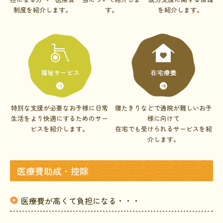
制度を紹介します。
す。
を紹介します。
HAM研究班
神経免疫班
移行期医療
当サイトについて
会員登録のメリット
特別な支援が必要なお子様に
日常
寝たきりなどで通院が難しいお子
お問合せ
生活をより快適にするためのサー
様に向けて
ビスを紹介します。
在宅でも受けられるサービスを紹
難病患者さんの生活と治療に関する実態調査
介します。
医療費助成・控除
医療費が高くて負担になる・・・