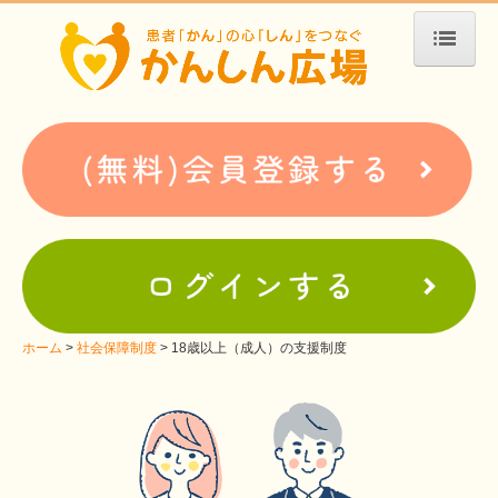
ホーム
患者会・支援団体紹介
疾患別検索
疾患分類検索
ホームぺージ支援
仮お申込み
支援中ホームページ一例
ホーム
社会保障制度
18歳以上（成人）の支援制度
難病お役立ち情報
患者会紹介
WEBメディアに関するコラム