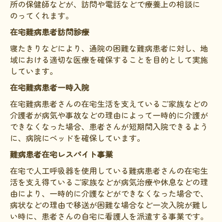
所の保健師などが、訪問や電話などで療養上の相談に
のってくれます。
HAM研究班
在宅難病患者訪問診療
神経免疫班
寝たきりなどにより、通院の困難な難病患者に対し、地
移行期医療
域における適切な医療を確保することを目的として実施
しています。
当サイトについて
在宅難病患者一時入院
会員登録のメリット
在宅難病患者さんの在宅生活を支えているご家族などの
お問合せ
介護者が病気や事故などの理由によって一時的に介護が
できなくなった場合、患者さんが短期間入院できるよう
難病患者さんの生活と治療に関する実態調査
に、病院にベッドを確保しています。
難病患者在宅レスパイト事業
在宅で人工呼吸器を使用している難病患者さんの在宅生
活を支え得ているご家族などが病気治療や休息などの理
由により、一時的に介護などができなくなった場合で、
病状などの理由で移送が困難な場合など一次入院が難し
い時に、患者さんの自宅に看護人を派遣する事業です。