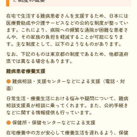
文献に関するコラム
在宅で生活する難病患者さんを支援するため、日本には
子どもに関するコラム
医療費助成や介護サービスなどの公的な制度が整ってい
生活に関するコラム
ます。これにより、病院への頻繁な通院が困難な患者さ
んや、その家族の負担を軽減することが可能になりま
就労に関するコラム
す。主な制度として、以下のようなものがあります。
お金に関するコラム
なお、下記のものは東京都の制度であるため、他都道府
県では異なる場合もあります。
難病の日
難病患者療養支援
病気と生きる広場
●
難病相談・支援センターなどによる支援（電話・対
面）
インタビュー一覧
日常生活・療養生活における悩みや疑問について、難病
医療従事者へのインタビュー
相談支援員が相談に乗ってくれます。また、公的手続き
患者さんとご家族へのインタビュー
などに関する情報提供も行っています。
●
保健所・保健センターなどによる支援
社会保障制度
在宅療養中の方が安心して療養生活を遅れるよう、保健
難病研究班の情報発信