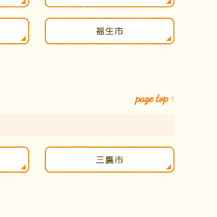
page top
↑