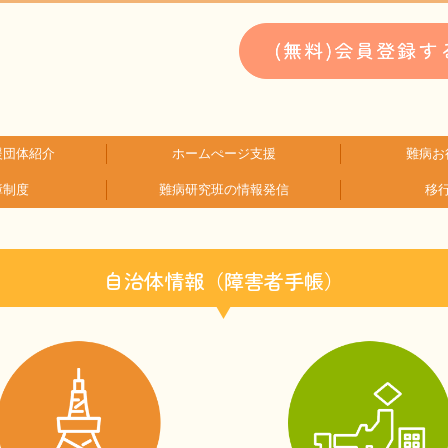
援団体紹介
ホームぺージ支援
難病お
障制度
難病研究班の情報発信
移
類検索
検索
支援中ホームページ一例
仮お申込み
WEBメディ
子どもに
文献に
生活に
就労に
お金に
患
難
HAM研究班
神経免疫班
自治体情報（障害者手帳）