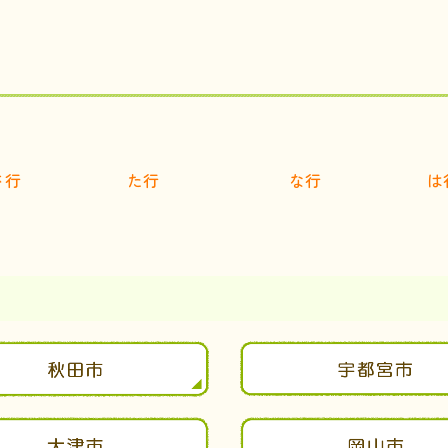
さ行
た行
な行
は