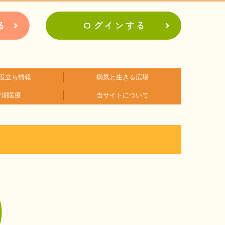
役立ち情報
病気と生きる広場
行期医療
当サイトについて
アに関するコラム
関するコラム
関するコラム
関するコラム
関するコラム
関するコラム
者会紹介
病の日
難病患者さんの生活と治療に関する実態調査
会員登録のメリット
お問合せ