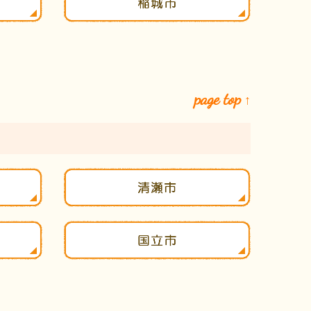
page top
↑