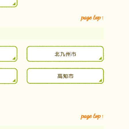
page top
↑
page top
↑