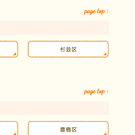
page top
↑
page top
↑