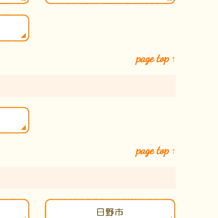
page top
↑
page top
↑