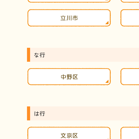
な行
は行