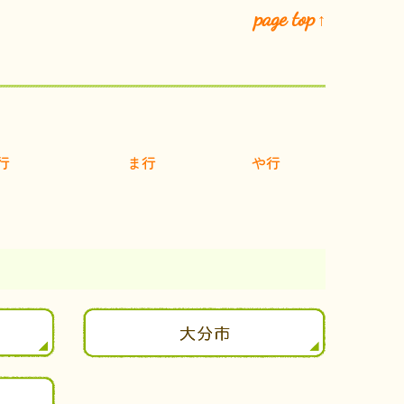
page top
↑
行
ま行
や行