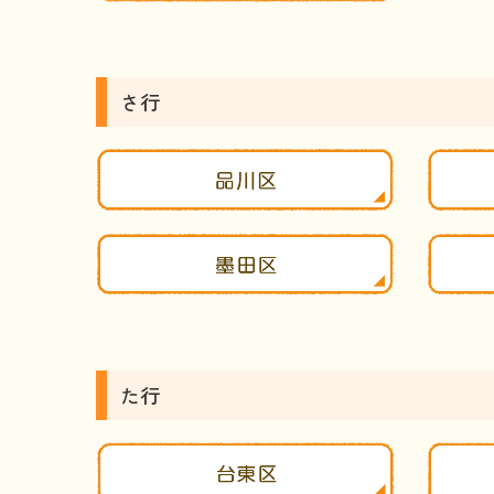
さ行
た行