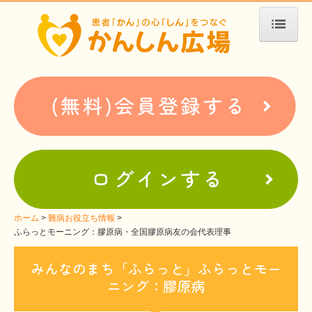
ホーム
患者会・支援団体紹介
疾患別検索
疾患分類検索
ホームぺージ支援
仮お申込み
支援中ホームページ一例
ホーム
難病お役立ち情報
ふらっとモーニング：膠原病・全国膠原病友の会代表理事
難病お役立ち情報
みんなのまち「ふらっと」ふらっとモー
患者会紹介
ニング：膠原病
WEBメディアに関するコラム