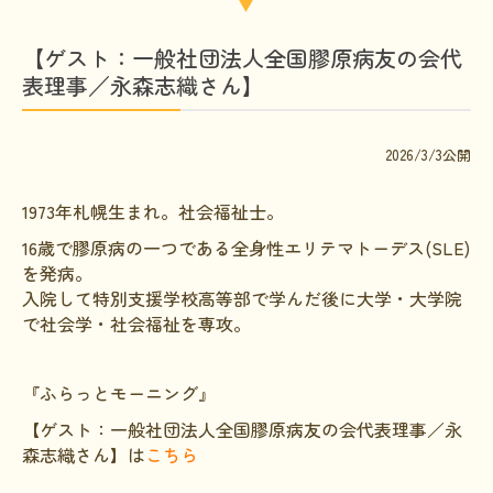
文献に関するコラム
【ゲスト：一般社団法人全国膠原病友の会代
子どもに関するコラム
表理事／永森志織さん】
生活に関するコラム
就労に関するコラム
2026/3/3公開
お金に関するコラム
1973年札幌生まれ。社会福祉士。
難病の日
16歳で膠原病の一つである全身性エリテマトーデス(SLE)
を発病。
病気と生きる広場
入院して特別支援学校高等部で学んだ後に大学・大学院
インタビュー一覧
で社会学・社会福祉を専攻。
医療従事者へのインタビュー
『ふらっとモーニング』
患者さんとご家族へのインタビュー
【ゲスト：一般社団法人全国膠原病友の会代表理事／永
社会保障制度
森志織さん】は
こちら
難病研究班の情報発信