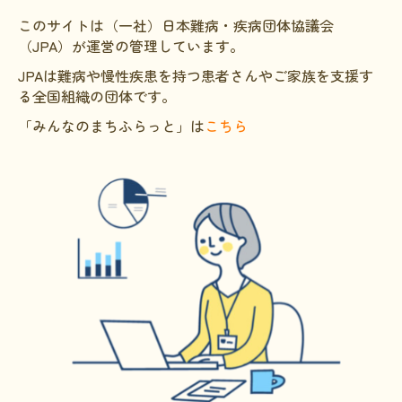
このサイトは（一社）日本難病・疾病団体協議会
HAM研究班
（JPA）が運営の管理しています。
神経免疫班
JPAは難病や慢性疾患を持つ患者さんやご家族を支援す
る全国組織の団体です。
移行期医療
「みんなのまちふらっと」は
こちら
当サイトについて
会員登録のメリット
お問合せ
難病患者さんの生活と治療に関する実態調査