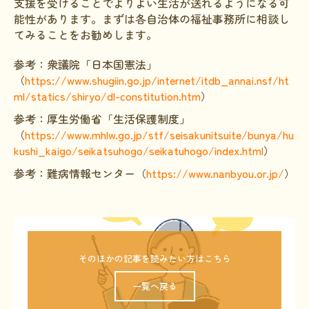
支援を受けることでよりよい生活が送れるようになる可
能性があります。まずは各自治体の福祉事務所に相談し
てみることをお勧めします。
参考：衆議院「日本国憲法」
（
https://www.shugiin.go.jp/internet/itdb_annai.nsf/ht
ml/statics/shiryo/dl-constitution.htm
）
参考：
厚生労働省「生活保護制度」
（
https://www.mhlw.go.jp/stf/seisakunitsuite/bunya/hu
kushi_kaigo/seikatsuhogo/seikatuhogo/index.html
）
参考：
難病情報センター（
https://www.nanbyou.or.jp/
）
そのほかの記事を読みたい方はこちら
一覧へ戻る