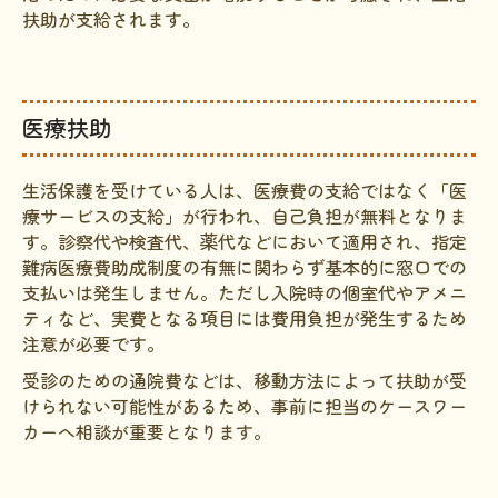
扶助が支給されます。
HAM研究班
神経免疫班
移行期医療
医療扶助
当サイトについて
生活保護を受けている人は、医療費の支給ではなく「医
会員登録のメリット
療サービスの支給」が行われ、自己負担が無料となりま
す。診察代や検査代、薬代などにおいて適用され、指定
お問合せ
難病医療費助成制度の有無に関わらず基本的に窓口での
支払いは発生しません。ただし入院時の個室代やアメニ
難病患者さんの生活と治療に関する実態調査
ティなど、実費となる項目には費用負担が発生するため
注意が必要です。
受診のための通院費などは、移動方法によって扶助が受
けられない可能性があるため、事前に担当のケースワー
カーへ相談が重要となります。