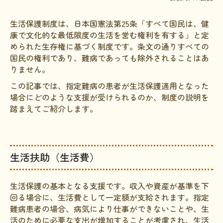
文献に関するコラム
生活保護制度は、日本国憲法第25条「すべて国民は、健
子どもに関するコラム
康で文化的な最低限度の生活を営む権利を有する」と定
められた生存権に基づく制度です。条文の通りすべての
生活に関するコラム
国民の権利であり、難病であっても除外されることはあ
就労に関するコラム
りません。
この記事では、指定難病の患者が生活保護適用となった
お金に関するコラム
場合にどのような支援が受けられるのか、制度の説明を
難病の日
踏まえてご紹介します。
病気と生きる広場
インタビュー一覧
生活扶助（生活費）
医療従事者へのインタビュー
患者さんとご家族へのインタビュー
生活保護の基本となる支援です。収入や資産が基準を下
回る場合に、生活費として一定額が支給されます。指定
社会保障制度
難病患者の場合、病気により仕事ができないことや、生
活のために必要な支出が増加することが考慮され、生活
難病研究班の情報発信