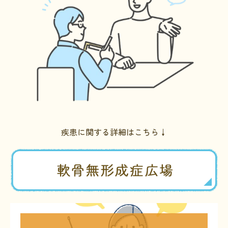
HAM研究班
神経免疫班
移行期医療
当サイトについて
会員登録のメリット
お問合せ
疾患に関する詳細はこちら↓
難病患者さんの生活と治療に関する実態調査