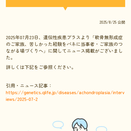
文献に関するコラム
子どもに関するコラム
2025/8/25 公開
生活に関するコラム
2025年07月23日、遺伝性疾患プラスより「軟骨無形成症
就労に関するコラム
のご家族、苦しかった経験をバネに当事者・ご家族のつ
お金に関するコラム
ながる場づくりへ」に関してニュース掲載がございまし
た。
難病の日
詳しくは下記をご参照ください。
病気と生きる広場
インタビュー一覧
引用・ニュース記事：
https://genetics.qlife.jp/diseases/achondroplasia/interv
医療従事者へのインタビュー
iews/2025-07-2
患者さんとご家族へのインタビュー
社会保障制度
難病研究班の情報発信