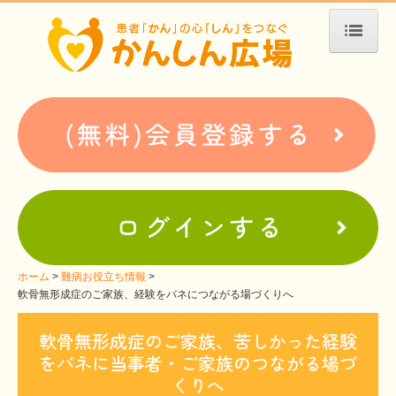
ホーム
患者会・支援団体紹介
疾患別検索
疾患分類検索
ホームぺージ支援
仮お申込み
支援中ホームページ一例
ホーム
難病お役立ち情報
軟骨無形成症のご家族、経験をバネにつながる場づくりへ
難病お役立ち情報
軟骨無形成症のご家族、苦しかった経験
患者会紹介
をバネに当事者・ご家族のつながる場づ
WEBメディアに関するコラム
くりへ