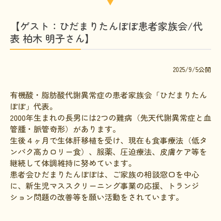
お金に関するコラム
【ゲスト：ひだまりたんぽぽ患者家族会/代
子どもに関するコラム
表 柏木 明子さん】
生活に関するコラム
就労に関するコラム
2025/9/5公開
医療に関するコラム
有機酸・脂肪酸代謝異常症の患者家族会「ひだまりたん
文献に関するコラム
ぽぽ」代表。
2000年生まれの長男には2つの難病（先天代謝異常症と血
難病の日
管腫・脈管奇形）があります。
生後４ヶ月で生体肝移植を受け、現在も食事療法（低タ
病気と生きる広場
ンパク高カロリー食）、服薬、圧迫療法、皮膚ケア等を
インタビュー一覧
継続して体調維持に努めています。
患者会ひだまりたんぽぽは、ご家族の相談窓口を中心
医療従事者へのインタビュー
に、新生児マススクリーニング事業の応援、トランジ
ション問題の改善等を願い活動をされています。
患者さんとご家族へのインタビュー
社会保障制度