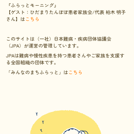
『ふらっとモーニング』
難病研究班の情報発信
【ゲスト：ひだまりたんぽぽ患者家族会/代表 柏木 明子
さん】は
こちら
HAM研究班
神経免疫班
このサイトは（一社）日本難病・疾病団体協議会
移行期医療
（JPA）が運営の管理しています。
JPAは難病や慢性疾患を持つ患者さんやご家族を支援す
当サイトについて
る全国組織の団体です。
会員登録のメリット
「みんなのまちふらっと」は
こちら
お問合せ
難病患者さんの生活と治療に関する実態調査