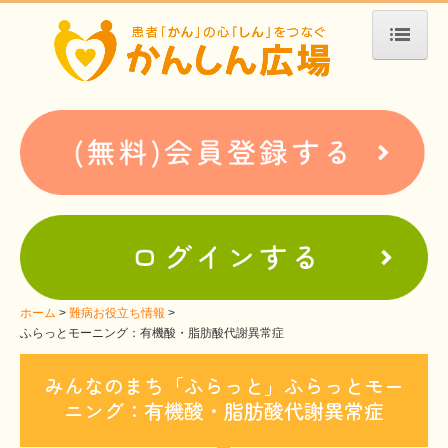
ホーム
患者会・支援団体紹介
疾患別検索
疾患分類検索
ホームぺージ支援
仮お申込み
支援中ホームページ一例
ホーム
難病お役立ち情報
ふらっとモーニング：有機酸・脂肪酸代謝異常症
難病お役立ち情報
みんなのまち「ふらっと」ふらっとモー
患者会紹介
ニング：
有機酸・脂肪酸代謝異常症
WEBメディアに関するコラム