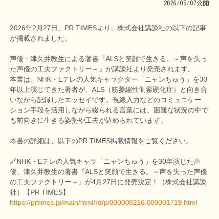
2026/05/07公開
文献に関するコラム
子どもに関するコラム
2026年2月27日、PR TIMESより、株式会社講談社の以下の記事
が掲載されました。
生活に関するコラム
声優・津久井教生による著書『ALSと笑顔で生きる。～声を失っ
就労に関するコラム
た声優の工夫ファクトリー～』が講談社より発売されます。
本書は、NHK・Eテレの人気キャラクター「ニャンちゅう」を30
お金に関するコラム
年以上演じてきた著者が、ALS（筋萎縮性側索硬化症）と向き合
いながら記録したエッセイです。視線入力などのコミュニケー
難病の日
ション手段を活用しながら綴られる言葉には、困難な状況の中で
病気と生きる広場
も前向きに生きる姿勢や工夫が込められています。
インタビュー一覧
本書の詳細は、以下のPR TIMES掲載情報をご覧ください。
医療従事者へのインタビュー
🔗NHK・Eテレの人気キャラ「ニャンちゅう」を30年演じた声
優、津久井教生の著書『ALSと笑顔で生きる。～声を失った声優
患者さんとご家族へのインタビュー
の工夫ファクトリー～』が4月27日に発売決定！（株式会社講談
社）【PR TIMES】
社会保障制度
https://prtimes.jp/main/html/rd/p/000008216.000001719.html
難病研究班の情報発信