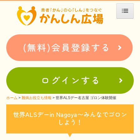
ホーム
患者会・支援団体紹介
疾患別検索
疾患分類検索
ホームぺージ支援
仮お申込み
支援中ホームページ一例
ホーム
難病お役立ち情報
世界ALSデー名古屋 ゴロン体験開催
難病お役立ち情報
世界ALSデーin Nagoya〜みんなでゴロン
しよう！
患者会紹介
WEBメディアに関するコラム