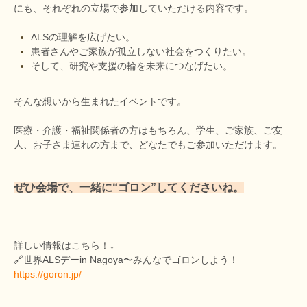
にも、それぞれの立場で参加していただける内容です。
HAM研究班
ALSの理解を広げたい。
神経免疫班
患者さんやご家族が孤立しない社会をつくりたい。
そして、研究や支援の輪を未来につなげたい。
移行期医療
当サイトについて
そんな想いから生まれたイベントです。
会員登録のメリット
医療・介護・福祉関係者の方はもちろん、学生、ご家族、ご友
人、お子さま連れの方まで、どなたでもご参加いただけます。
お問合せ
難病患者さんの生活と治療に関する実態調査
ぜひ会場で、一緒に“ゴロン”してくださいね。
詳しい情報はこちら！↓
🔗世界ALSデーin Nagoya〜みんなでゴロンしよう！
https://goron.jp/