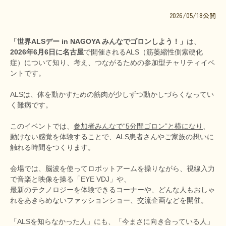
文献に関するコラム
2026/05/18公開
子どもに関するコラム
「世界ALSデー in NAGOYA みんなでゴロンしよう！」
は、
生活に関するコラム
2026年6月6日に名古屋
で開催されるALS（筋萎縮性側索硬化
症）について知り、考え、つながるための参加型チャリティイベ
就労に関するコラム
ントです。
お金に関するコラム
ALSは、体を動かすための筋肉が少しずつ動かしづらくなってい
難病の日
く難病です。
病気と生きる広場
このイベントでは、
参加者みんなで“5分間ゴロン”と横になり
、
動けない感覚を体験することで、ALS患者さんやご家族の想いに
インタビュー一覧
触れる時間をつくります。
医療従事者へのインタビュー
会場では、脳波を使ってロボットアームを操りながら、視線入力
で音楽と映像を操る「EYE VDJ」や、
患者さんとご家族へのインタビュー
最新のテクノロジーを体験できるコーナーや、どんな人もおしゃ
れをあきらめないファッションショー、交流企画などを開催。
社会保障制度
「ALSを知らなかった人」にも、「今まさに向き合っている人」
難病研究班の情報発信