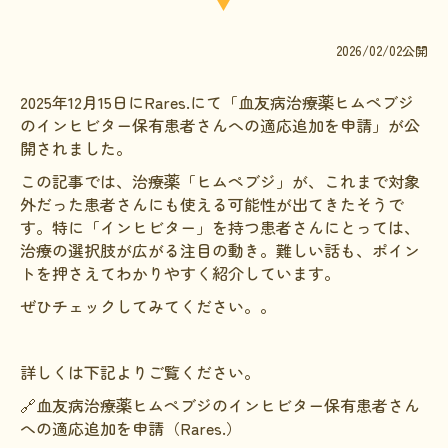
文献に関するコラム
2026/02/02公開
子どもに関するコラム
生活に関するコラム
2025年12月15日にRares.にて「血友病治療薬ヒムペブジ
のインヒビター保有患者さんへの適応追加を申請」が公
就労に関するコラム
開されました。
お金に関するコラム
この記事では、治療薬「ヒムペブジ」が、これまで対象
外だった患者さんにも使える可能性が出てきたそうで
難病の日
す。
特に「インヒビター」を持つ患者さんにとっては、
病気と生きる広場
治療の選択肢が広がる注目の動き。
難しい話も、ポイン
トを押さえてわかりやすく紹介しています。
インタビュー一覧
ぜひチェックしてみてください。。
医療従事者へのインタビュー
患者さんとご家族へのインタビュー
詳しくは下記よりご覧ください。
社会保障制度
🔗血友病治療薬ヒムペブジのインヒビター保有患者さん
への適応追加を申請
（Rares.）
難病研究班の情報発信