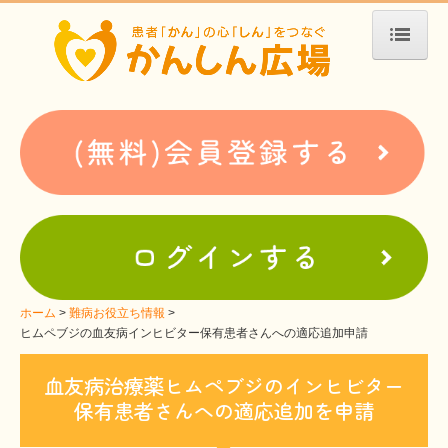
ホーム
患者会・支援団体紹介
疾患別検索
疾患分類検索
ホームぺージ支援
仮お申込み
支援中ホームページ一例
ホーム
難病お役立ち情報
ヒムペブジの血友病インヒビター保有患者さんへの適応追加申請
難病お役立ち情報
血友病治療薬ヒムペブジのインヒビター
患者会紹介
保有患者さんへの適応追加を申請
WEBメディアに関するコラム