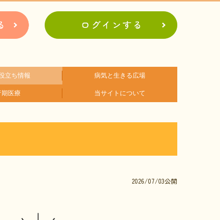
役立ち情報
病気と生きる広場
行期医療
当サイトについて
アに関するコラム
関するコラム
関するコラム
関するコラム
関するコラム
関するコラム
者会紹介
病の日
難病患者さんの生活と治療に関する実態調査
会員登録のメリット
お問合せ
2026/07/03公開