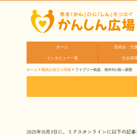
ホーム
患者会・支
インタビュー一覧
社会保
疾患分
疾患別
ホーム
難病お役立ち情報
ファブリー病薬、海外9か国へ展開
患者さんとご家族へのインタビュー
医療従事者へのインタビュー
2025年10月3日に、ミクスオンラインに以下の記