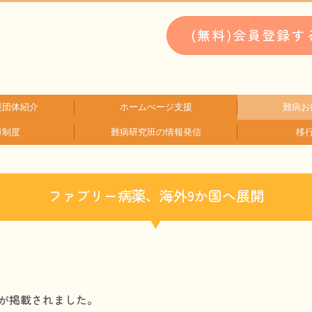
援団体紹介
ホームぺージ支援
難病お
障制度
難病研究班の情報発信
移
類検索
検索
支援中ホームページ一例
仮お申込み
WEBメディ
子どもに
文献に
生活に
就労に
お金に
患
難
HAM研究班
神経免疫班
ファブリー病薬、海外9か国へ展開
事が掲載されました。