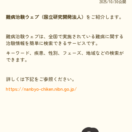
2025/10/30公開
文献に関するコラム
難病治験ウェブ（国立研究開発法人）
をご紹介します。
子どもに関するコラム
生活に関するコラム
難病治験ウェブは、全国で実施されている難病に関する
就労に関するコラム
治験情報を簡単に検索できるサービスです。
お金に関するコラム
キーワード、疾患、性別、フェーズ、地域などの検索が
できます。
難病の日
病気と生きる広場
詳しくは下記をご参照ください。
インタビュー一覧
https://nanbyo-chiken.nibn.go.jp/
医療従事者へのインタビュー
患者さんとご家族へのインタビュー
社会保障制度
難病研究班の情報発信