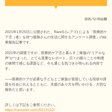
文献に関するコラム
子どもに関するコラム
2025/12/05公開
生活に関するコラム
2021年1月25日に公開された、RareS.(レアズ) による「医療的ケ
就労に関するコラム
ア児（者）を持つ親御さんの生活に関するアンケート調査」の結
お金に関するコラム
果報告記事です。
難病の日
2021年の調査ですが、医療的ケア児と暮らすご家族の“リアルな
声”がつまった、とても貴重なレポート。日々の困りごとや制度
病気と生きる広場
の狭間で感じる課題など、今も通じる気づきが得られる内容で
す。
インタビュー一覧
――医療的ケアが必要な子どもとご家族が直面している現状や課
医療従事者へのインタビュー
題を社会に伝えるとともに、支援のあり方を問いかける、大切な
報告だと思います。
患者さんとご家族へのインタビュー
社会保障制度
詳しくは下記をご参照ください。
https://raresnet.com/20210122/
難病研究班の情報発信