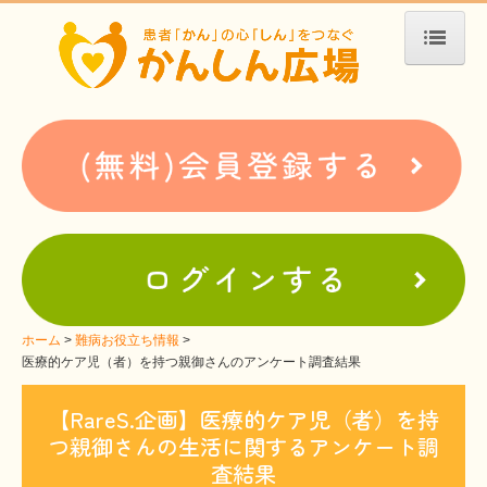
ホーム
患者会・支援団体紹介
疾患別検索
疾患分類検索
ホームぺージ支援
仮お申込み
支援中ホームページ一例
ホーム
難病お役立ち情報
医療的ケア児（者）を持つ親御さんのアンケート調査結果
難病お役立ち情報
【RareS.企画】医療的ケア児（者）を持
患者会紹介
つ親御さんの生活に関するアンケート調
WEBメディアに関するコラム
査結果