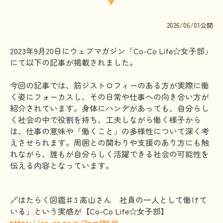
文献に関するコラム
2026/06/01公開
子どもに関するコラム
生活に関するコラム
2023年9月20日にウェブマガジン「Co-Co Life☆女子部」
にて以下の記事が掲載されました。
就労に関するコラム
今回の記事では、筋ジストロフィーのある方が実際に働
お金に関するコラム
く姿にフォーカスし、その日常や仕事への向き合い方が
難病の日
紹介されています。身体にハンデがあっても、自分らし
く社会の中で役割を持ち、工夫しながら働く様子から
病気と生きる広場
は、仕事の意味や「働くこと」の多様性について深く考
えさせられます。周囲との関わりや支援のあり方にも触
インタビュー一覧
れながら、誰もが自分らしく活躍できる社会の可能性を
医療従事者へのインタビュー
伝える内容となっています。
患者さんとご家族へのインタビュー
🔗はたらく図鑑♯3 高山さん 社員の一人として働けて
社会保障制度
いる」という実感が【Co-Co Life☆女子部】
難病研究班の情報発信
https://co-co.ne.jp/?p=18645