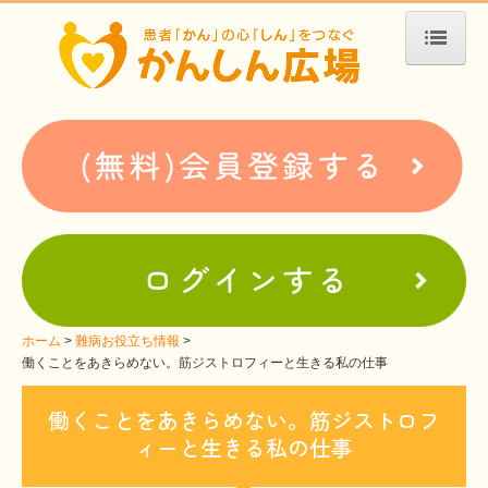
ホーム
患者会・支援団体紹介
疾患別検索
疾患分類検索
ホームぺージ支援
仮お申込み
支援中ホームページ一例
ホーム
難病お役立ち情報
働くことをあきらめない。筋ジストロフィーと生きる私の仕事
難病お役立ち情報
働くことをあきらめない。筋ジストロフ
患者会紹介
ィーと生きる私の仕事
WEBメディアに関するコラム