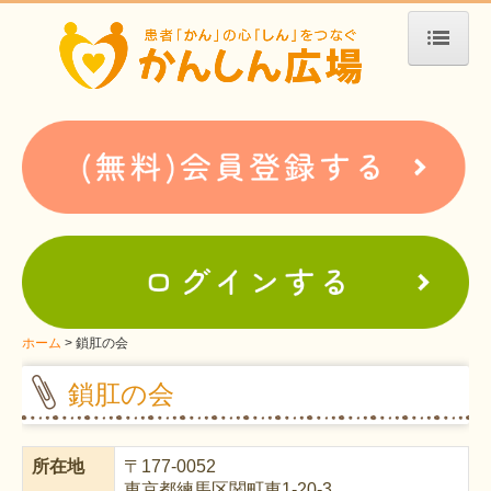
ホーム
患者会・支援団体紹介
疾患別検索
疾患分類検索
ホームぺージ支援
仮お申込み
支援中ホームページ一例
ホーム
鎖肛の会
難病お役立ち情報
鎖肛の会
患者会紹介
所在地
〒
177-0052
WEBメディアに関するコラム
東京都練馬区関町東1-20-3