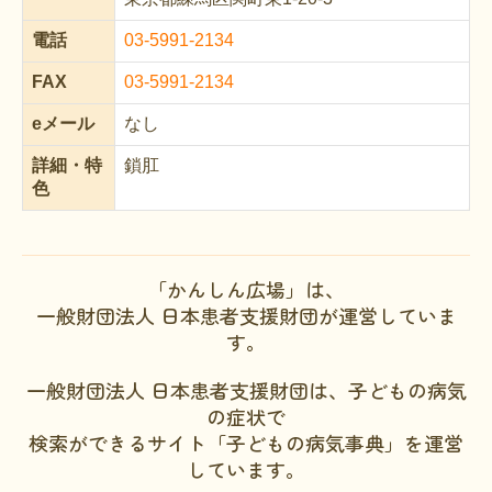
文献に関するコラム
電話
03-5991-2134
子どもに関するコラム
FAX
03-5991-2134
生活に関するコラム
eメール
なし
就労に関するコラム
詳細・
特
鎖肛
お金に関するコラム
色
難病の日
病気と生きる広場
「かんしん広場」は、
一般財団法人 日本患者支援財団が運営していま
インタビュー一覧
す。
医療従事者へのインタビュー
一般財団法人 日本患者支援財団は、子どもの病気
患者さんとご家族へのインタビュー
の症状で
検索ができるサイト「子どもの病気事典」を運営
社会保障制度
しています。
難病研究班の情報発信