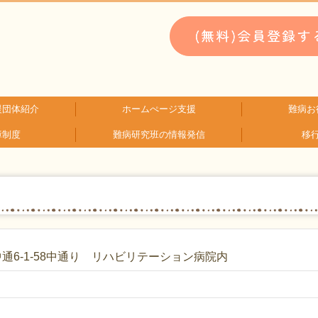
援団体紹介
ホームぺージ支援
難病お
障制度
難病研究班の情報発信
移
類検索
検索
支援中ホームページ一例
仮お申込み
WEBメディ
子どもに
文献に
生活に
就労に
お金に
患
難
HAM研究班
神経免疫班
通6-1-58中通り リハビリテーション病院内