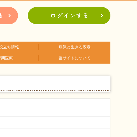
役立ち情報
病気と生きる広場
行期医療
当サイトについて
アに関するコラム
関するコラム
関するコラム
関するコラム
関するコラム
関するコラム
者会紹介
病の日
難病患者さんの生活と治療に関する実態調査
会員登録のメリット
お問合せ