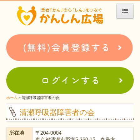
ホーム
患者会・支援団体紹介
疾患別検索
疾患分類検索
ホームぺージ支援
仮お申込み
支援中ホームページ一例
ホーム
清瀬呼吸器障害者の会
難病お役立ち情報
清瀬呼吸器障害者の会
患者会紹介
所在地
〒
204-0004
WEBメディアに関するコラム
東京都清瀬市野塩5-260-15 春島方