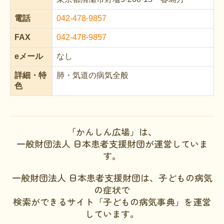
文献に関するコラム
電話
042-478-9857
子どもに関するコラム
FAX
042-478-9857
生活に関するコラム
eメール
なし
就労に関するコラム
詳細・
特
肺・気道の病気全般
お金に関するコラム
色
難病の日
病気と生きる広場
「かんしん広場」は、
一般財団法人 日本患者支援財団が運営していま
インタビュー一覧
す。
医療従事者へのインタビュー
一般財団法人 日本患者支援財団は、子どもの病気
患者さんとご家族へのインタビュー
の症状で
検索ができるサイト「子どもの病気事典」を運営
社会保障制度
しています。
難病研究班の情報発信