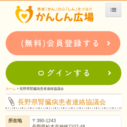
ホーム
患者会・支援団体紹介
疾患別検索
疾患分類検索
ホームぺージ支援
仮お申込み
支援中ホームページ一例
ホーム
長野県腎臓病患者連絡協議会
難病お役立ち情報
長野県腎臓病患者連絡協議会
患者会紹介
所在地
〒
390-1243
WEBメディアに関するコラム
長野県松本市神林7107-48