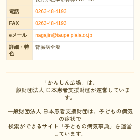
文献に関するコラム
電話
0263-48-4193
子どもに関するコラム
FAX
0263-48-4193
生活に関するコラム
eメール
nagajin@taupe.plala.or.jp
就労に関するコラム
詳細・
特
腎臓病全般
お金に関するコラム
色
難病の日
病気と生きる広場
「かんしん広場」は、
一般財団法人 日本患者支援財団が運営していま
インタビュー一覧
す。
医療従事者へのインタビュー
一般財団法人 日本患者支援財団は、子どもの病気
患者さんとご家族へのインタビュー
の症状で
検索ができるサイト「子どもの病気事典」を運営
社会保障制度
しています。
難病研究班の情報発信