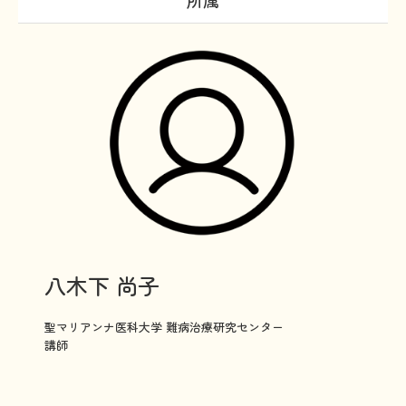
所属
文献に関するコラム
子どもに関するコラム
生活に関するコラム
就労に関するコラム
お金に関するコラム
難病の日
病気と生きる広場
インタビュー一覧
八木下 尚子
医療従事者へのインタビュー
聖マリアンナ医科大学 難病治療研究センター

患者さんとご家族へのインタビュー
講師
社会保障制度
難病研究班の情報発信