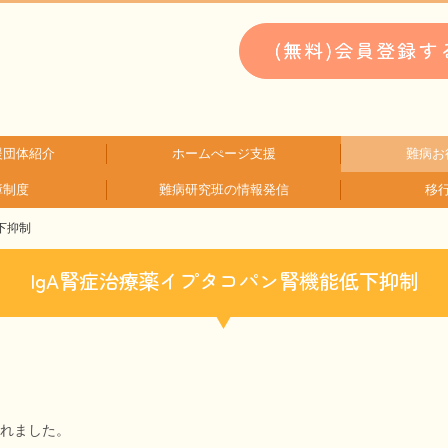
援団体紹介
ホームぺージ支援
難病お
障制度
難病研究班の情報発信
移
類検索
検索
支援中ホームページ一例
仮お申込み
WEBメディ
子どもに
文献に
生活に
就労に
お金に
患
難
下抑制
HAM研究班
神経免疫班
IgA腎症治療薬イプタコパン腎機能低下抑制
載されました。