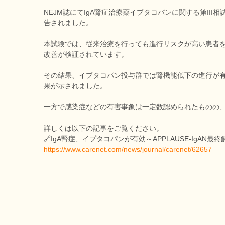
NEJM誌にてIgA腎症治療薬イプタコパンに関する第III相試
告されました。
本試験では、従来治療を行っても進行リスクが高い患者
改善が検証されています。
その結果、イプタコパン投与群では腎機能低下の進行が
果が示されました。
一方で感染症などの有害事象は一定数認められたものの
詳しくは以下の記事をご覧ください。
🔗IgA腎症、イプタコパンが有効～APPLAUSE-IgAN最終解
https://www.carenet.com/news/journal/carenet/62657