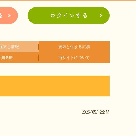
役立ち情報
病気と生きる広場
行期医療
当サイトについて
アに関するコラム
関するコラム
関するコラム
関するコラム
関するコラム
関するコラム
者会紹介
病の日
難病患者さんの生活と治療に関する実態調査
会員登録のメリット
お問合せ
2026/05/12公開