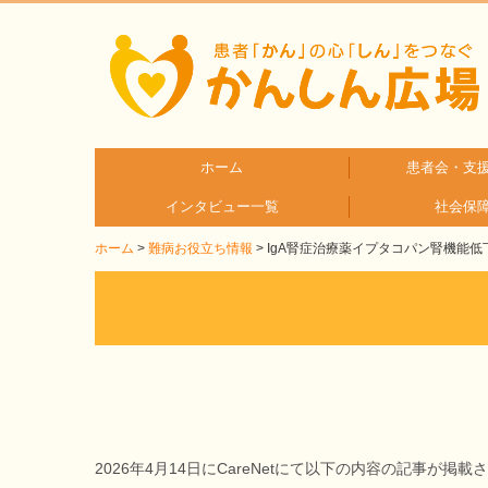
ホーム
患者会・支
インタビュー一覧
社会保
疾患分
疾患別
ホーム
難病お役立ち情報
IgA腎症治療薬イプタコパン腎機能低
患者さんとご家族へのインタビュー
医療従事者へのインタビュー
2026年4月14日にCareNetにて以下の内容の記事が掲