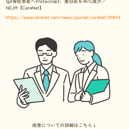
IgA腎症患者へのatacicept、蛋白尿を46％減少／
NEJM【CareNet】
HAM研究班
https://www.carenet.com/news/journal/carenet/61844
神経免疫班
移行期医療
当サイトについて
会員登録のメリット
お問合せ
難病患者さんの生活と治療に関する実態調査
疾患についての詳細はこちら↓