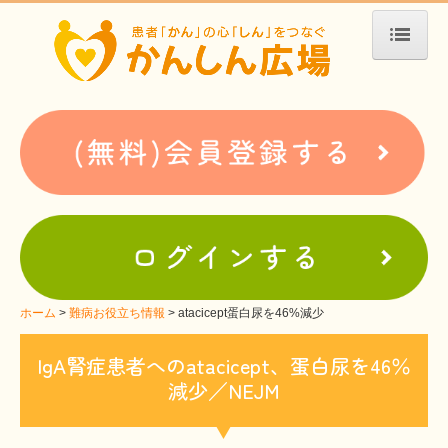
ホーム
患者会・支援団体紹介
疾患別検索
疾患分類検索
ホームぺージ支援
仮お申込み
支援中ホームページ一例
ホーム
難病お役立ち情報
atacicept蛋白尿を46%減少
難病お役立ち情報
IgA腎症患者へのatacicept、蛋白尿を46％
減少／NEJM
患者会紹介
WEBメディアに関するコラム