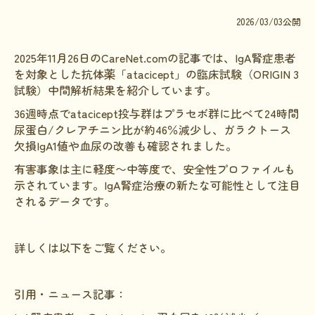
文献に関するコラム
2026/03/03公開
子どもに関するコラム
2025年11月26日のCareNet.comの記事では、IgA腎症患者
生活に関するコラム
を対象とした抗体薬「atacicept」の臨床試験（ORIGIN 3
試験）中間解析結果を紹介しています。
就労に関するコラム
36週時点でatacicept投与群はプラセボ群に比べて24時間
お金に関するコラム
尿蛋白/クレアチニン比が約46％減少し、ガラクトース
欠損IgA1値や血尿の改善も確認されました。
難病の日
有害事象は主に軽度〜中等度で、安全性プロファイルも
病気と生きる広場
示されています。IgA腎症治療の新たな可能性として注目
されるデータです。
インタビュー一覧
医療従事者へのインタビュー
詳しくは以下をご覧ください。
患者さんとご家族へのインタビュー
社会保障制度
引用・ニュース記事：
難病研究班の情報発信