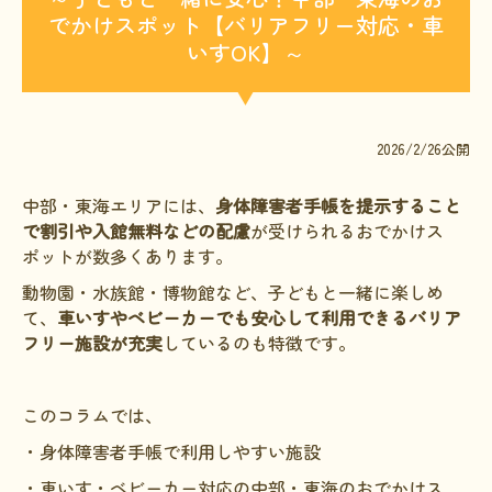
でかけスポット【バリアフリー対応・車
文献に関するコラム
いすOK】～
子どもに関するコラム
生活に関するコラム
就労に関するコラム
2026/2/26公開
お金に関するコラム
中部・東海エリアには、
身体障害者手帳を提示すること
で割引や入館無料などの配慮
が受けられるおでかけス
難病の日
ポットが数多くあります。
病気と生きる広場
動物園・水族館・博物館など、子どもと一緒に楽しめ
インタビュー一覧
て、
車いすやベビーカーでも安心して利用できるバリア
フリー施設が充実
しているのも特徴です。
医療従事者へのインタビュー
患者さんとご家族へのインタビュー
このコラムでは、
社会保障制度
・身体障害者手帳で利用しやすい施設
難病研究班の情報発信
・車いす・ベビーカー対応の中部・東海のおでかけス