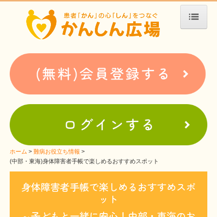
ホーム
患者会・支援団体紹介
疾患別検索
疾患分類検索
ホームぺージ支援
仮お申込み
支援中ホームページ一例
ホーム
難病お役立ち情報
(中部・東海)身体障害者手帳で楽しめるおすすめスポット
難病お役立ち情報
身体障害者手帳で楽しめるおすすめスポ
患者会紹介
ット
WEBメディアに関するコラム
～子どもと一緒に安心！中部・東海のお