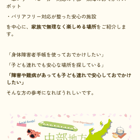
ポット
HAM研究班
・バリアフリー対応が整った安心の施設
神経免疫班
を中心に、
家族で無理なく楽しめる場所
をご紹介しま
す。
移行期医療
当サイトについて
「身体障害者手帳を使っておでかけしたい」
会員登録のメリット
「子ども連れでも安心な場所を探している」
お問合せ
「障害や難病があっても子ども連れで安心しておでかけ
したい」
難病患者さんの生活と治療に関する実態調査
そんな方の参考になればうれしいです。