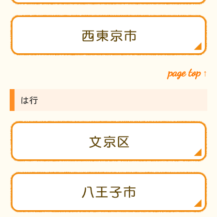
page top
↑
は行