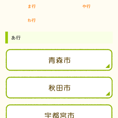
ま行
や行
わ行
あ行