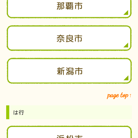
page top
↑
は行