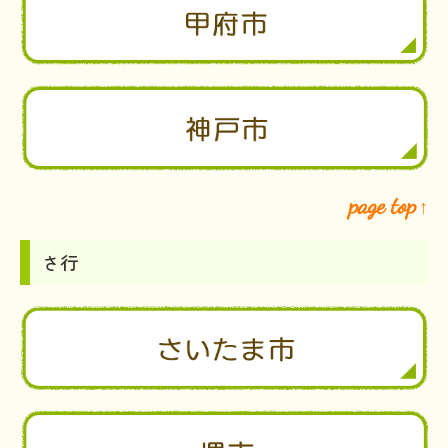
page top
↑
さ行