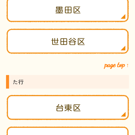
page top
↑
た行