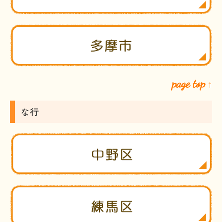
page top
↑
な行