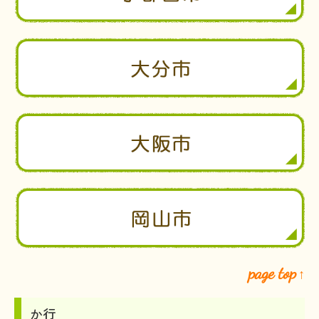
page top
↑
か行