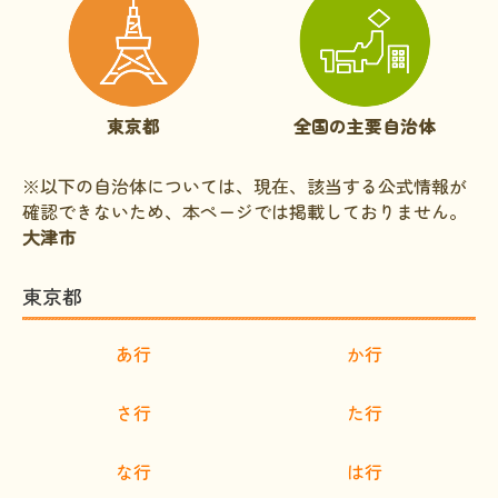
文献に関するコラム
子どもに関するコラム
生活に関するコラム
東京都
全国の主要自治体
就労に関するコラム
※以下の自治体については、現在、該当する公式情報が
お金に関するコラム
確認できないため、本ページでは掲載しておりません。
難病の日
大津市
病気と生きる広場
東京都
インタビュー一覧
あ行
か行
医療従事者へのインタビュー
患者さんとご家族へのインタビュー
さ行
た行
社会保障制度
な行
は行
難病研究班の情報発信