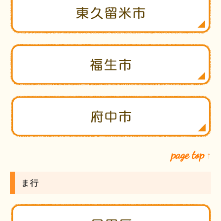
page top
↑
ま行