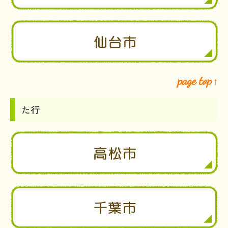
page top
↑
た行