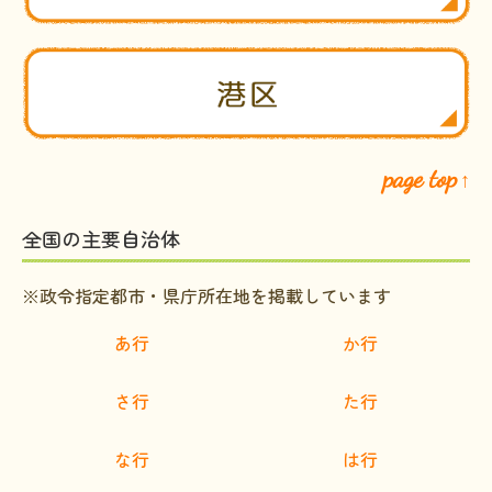
page top
↑
全国の主要自治体
※政令指定都市・県庁所在地を掲載しています
あ行
か行
さ行
た行
な行
は行