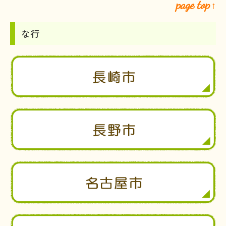
page top
↑
な行