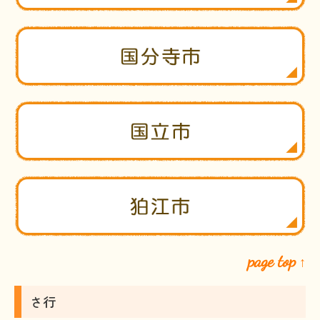
page top
↑
さ行