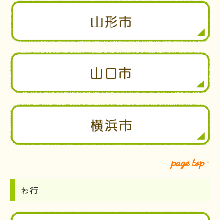
page top
↑
わ行