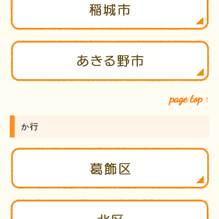
page top
↑
か行